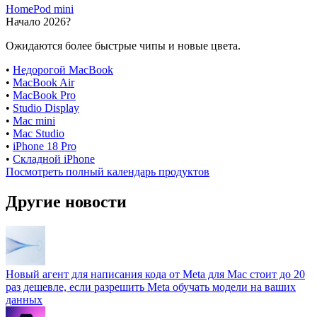
HomePod mini
Начало 2026?
Ожидаются более быстрые чипы и новые цвета.
•
Недорогой MacBook
•
MacBook Air
•
MacBook Pro
•
Studio Display
•
Mac mini
•
Mac Studio
•
iPhone 18 Pro
•
Складной iPhone
Посмотреть полный календарь продуктов
Другие новости
Новый агент для написания кода от Meta для Mac стоит до 20
раз дешевле, если разрешить Meta обучать модели на ваших
данных