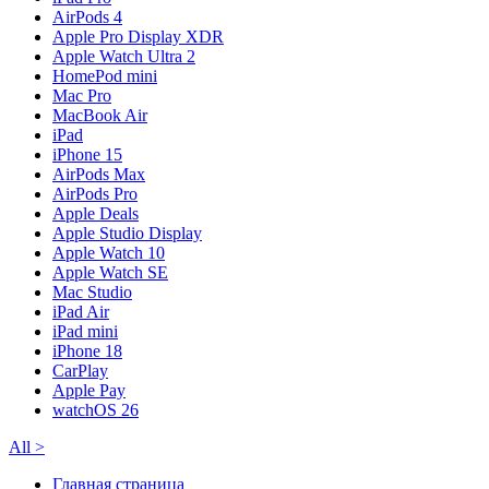
AirPods 4
Apple Pro Display XDR
Apple Watch Ultra 2
HomePod mini
Mac Pro
MacBook Air
iPad
iPhone 15
AirPods Max
AirPods Pro
Apple Deals
Apple Studio Display
Apple Watch 10
Apple Watch SE
Mac Studio
iPad Air
iPad mini
iPhone 18
CarPlay
Apple Pay
watchOS 26
All
>
Главная страница