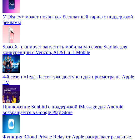
У Disney+ может появиться бесплатный тариф с поддержкой
рекламы
SpaceX планирует запустить мобильную связь Starlink для
конкуренции с Verizon, AT&T и T-Mobile
4-й сезон «Теда Лассо» уже доступен для просмотра на Apple
TV
Приложение Sunbird с поддержкой iMessage для Android
возвращается в Google Play Store
Функция iCloud Private Relay от Apple раскрывает реальные