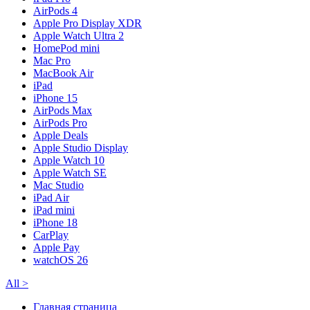
AirPods 4
Apple Pro Display XDR
Apple Watch Ultra 2
HomePod mini
Mac Pro
MacBook Air
iPad
iPhone 15
AirPods Max
AirPods Pro
Apple Deals
Apple Studio Display
Apple Watch 10
Apple Watch SE
Mac Studio
iPad Air
iPad mini
iPhone 18
CarPlay
Apple Pay
watchOS 26
All
>
Главная страница