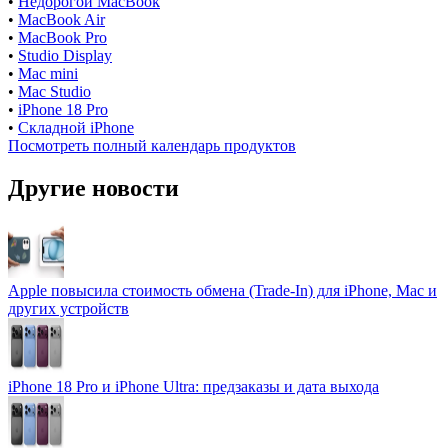
•
Недорогой MacBook
•
MacBook Air
•
MacBook Pro
•
Studio Display
•
Mac mini
•
Mac Studio
•
iPhone 18 Pro
•
Складной iPhone
Посмотреть полный календарь продуктов
Другие новости
Apple повысила стоимость обмена (Trade-In) для iPhone, Mac и
других устройств
iPhone 18 Pro и iPhone Ultra: предзаказы и дата выхода