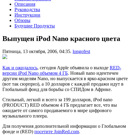
Описания
Руководства
Инструкции
Обзоры
Будущие Продукты
Выпущен iPod Nano красного цвета
Пятница, 13 октября, 2006, 04:35.
longofest
Как и ожидалось
, сегодня Apple объявила о выходе
RED-
версии iPod Nano объемом 4 ГБ
. Новый nano идентичен
другим моделям Nano, но выпускается в ярко-красном цвете
(вот так сюрприз), а 10 долларов с каждой продажи идут в
Глобальный фонд для борьбы со СПИДом в Африке.
Стильный, легкий и всего за 199 долларов, iPod nano
(PRODUCT) RED объемом 4 ГБ предлагает все, что вы
ожидаете от самого продаваемого в мире цифрового
музыкального плеера.
Для получения дополнительной информации о Глобальном
фонде и (RED)
посетите JoinRed.com
.