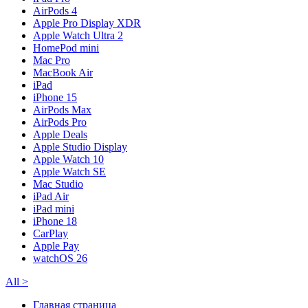
AirPods 4
Apple Pro Display XDR
Apple Watch Ultra 2
HomePod mini
Mac Pro
MacBook Air
iPad
iPhone 15
AirPods Max
AirPods Pro
Apple Deals
Apple Studio Display
Apple Watch 10
Apple Watch SE
Mac Studio
iPad Air
iPad mini
iPhone 18
CarPlay
Apple Pay
watchOS 26
All
>
Главная страница