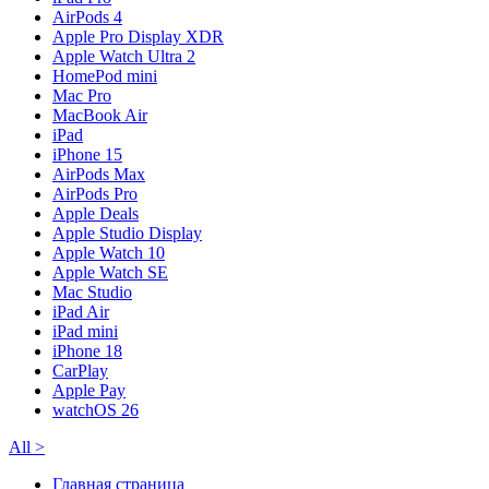
AirPods 4
Apple Pro Display XDR
Apple Watch Ultra 2
HomePod mini
Mac Pro
MacBook Air
iPad
iPhone 15
AirPods Max
AirPods Pro
Apple Deals
Apple Studio Display
Apple Watch 10
Apple Watch SE
Mac Studio
iPad Air
iPad mini
iPhone 18
CarPlay
Apple Pay
watchOS 26
All
>
Главная страница