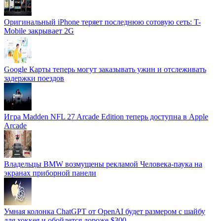
Оригинальный iPhone теряет последнюю сотовую сеть: T-
Mobile закрывает 2G
Google Карты теперь могут заказывать ужин и отслеживать
задержки поездов
Игра Madden NFL 27 Arcade Edition теперь доступна в Apple
Arcade
Владельцы BMW возмущены рекламой Человека-паука на
экранах приборной панели
Умная колонка ChatGPT от OpenAI будет размером с шайбу
для хоккея и обойдется дороже $300