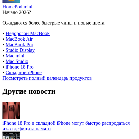
HomePod mini
Начало 2026?
Ожидаются более быстрые чипы и новые цвета.
•
Недорогой MacBook
•
MacBook Air
•
MacBook Pro
•
Studio Display
•
Mac mini
•
Mac Studio
•
iPhone 18 Pro
•
Складной iPhone
Посмотреть полный календарь продуктов
Другие новости
iPhone 18 Pro и складной iPhone могут быстро распродаться
из-за дефицита памяти