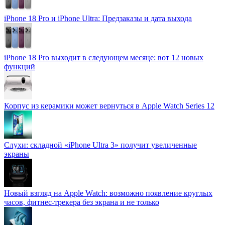
iPhone 18 Pro и iPhone Ultra: Предзаказы и дата выхода
iPhone 18 Pro выходит в следующем месяце: вот 12 новых
функций
Корпус из керамики может вернуться в Apple Watch Series 12
Слухи: складной «iPhone Ultra 3» получит увеличенные
экраны
Новый взгляд на Apple Watch: возможно появление круглых
часов, фитнес-трекера без экрана и не только