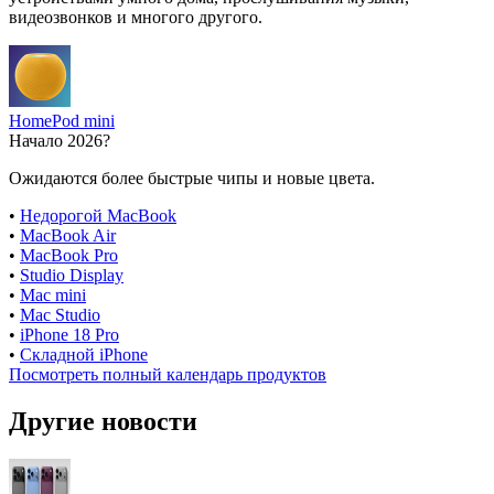
видеозвонков и многого другого.
HomePod mini
Начало 2026?
Ожидаются более быстрые чипы и новые цвета.
•
Недорогой MacBook
•
MacBook Air
•
MacBook Pro
•
Studio Display
•
Mac mini
•
Mac Studio
•
iPhone 18 Pro
•
Складной iPhone
Посмотреть полный календарь продуктов
Другие новости