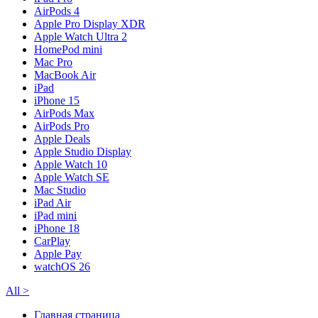
AirPods 4
Apple Pro Display XDR
Apple Watch Ultra 2
HomePod mini
Mac Pro
MacBook Air
iPad
iPhone 15
AirPods Max
AirPods Pro
Apple Deals
Apple Studio Display
Apple Watch 10
Apple Watch SE
Mac Studio
iPad Air
iPad mini
iPhone 18
CarPlay
Apple Pay
watchOS 26
All
>
Главная страница