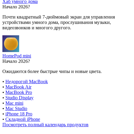
Хаб умного дома
Начало 2026?
Почти квадратный 7-дюймовый экран для управления
устройствами умного дома, прослушивания музыки,
видеозвонков и многого другого.
HomePod mini
Начало 2026?
Ожидаются более быстрые чипы и новые цвета.
•
Недорогой MacBook
•
MacBook Air
•
MacBook Pro
•
Studio Display
•
Mac mini
•
Mac Studio
•
iPhone 18 Pro
•
Складной iPhone
Посмотреть полный календарь продуктов