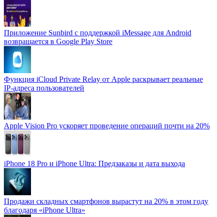
Приложение Sunbird с поддержкой iMessage для Android
возвращается в Google Play Store
Функция iCloud Private Relay от Apple раскрывает реальные
IP-адреса пользователей
Apple Vision Pro ускоряет проведение операций почти на 20%
iPhone 18 Pro и iPhone Ultra: Предзаказы и дата выхода
Продажи складных смартфонов вырастут на 20% в этом году
благодаря «iPhone Ultra»