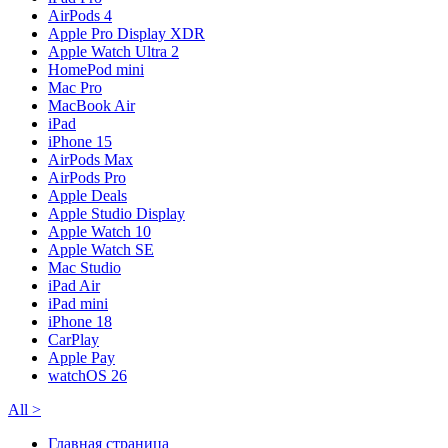
AirPods 4
Apple Pro Display XDR
Apple Watch Ultra 2
HomePod mini
Mac Pro
MacBook Air
iPad
iPhone 15
AirPods Max
AirPods Pro
Apple Deals
Apple Studio Display
Apple Watch 10
Apple Watch SE
Mac Studio
iPad Air
iPad mini
iPhone 18
CarPlay
Apple Pay
watchOS 26
All
>
Главная страница