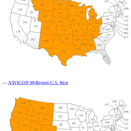
—
NAVIGON MyRegion U.S. West