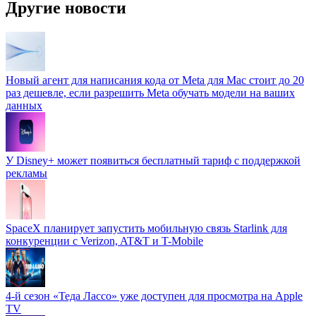
Другие новости
Новый агент для написания кода от Meta для Mac стоит до 20
раз дешевле, если разрешить Meta обучать модели на ваших
данных
У Disney+ может появиться бесплатный тариф с поддержкой
рекламы
SpaceX планирует запустить мобильную связь Starlink для
конкуренции с Verizon, AT&T и T-Mobile
4-й сезон «Теда Лассо» уже доступен для просмотра на Apple
TV