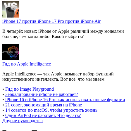
iPhone 17 против iPhone 17 Pro против iPhone Air
В четырёх новых iPhone от Apple различий между моделями
больше, чем когда-либо. Какой выбрать?
Гид по Apple Intelligence
Apple Intelligence — так Apple называет набор функций
искусственного интеллекта. Вот всё, что мы знаем.
•
Гид по Image Playground
•
Зеркалирование iPhone не работает?
•
iPhone 16 и iPhone 16 Pro: как использовать новые функции
•
21 совет, экономящий время на iPhone
•
14 советов по macOS, чтобы упростить жизнь
•
Один AirPod не работает. Что делать?
Другие руководства