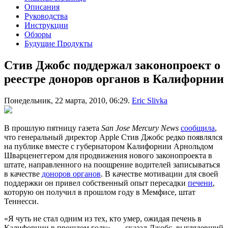
Описания
Руководства
Инструкции
Обзоры
Будущие Продукты
Стив Джобс поддержал законопроект о
реестре доноров органов в Калифорнии
Понедельник, 22 марта, 2010, 06:29.
Eric Slivka
В прошлую пятницу газета
San Jose Mercury News
сообщила
,
что генеральный директор Apple Стив Джобс редко появлялся
на публике вместе с губернатором Калифорнии Арнольдом
Шварценеггером для продвижения нового законопроекта в
штате, направленного на поощрение водителей записываться
в качестве
доноров органов
. В качестве мотивации для своей
поддержки он привел собственный опыт пересадки
печени
,
которую он получил в прошлом году в Мемфисе, штат
Теннесси.
«Я чуть не стал одним из тех, кто умер, ожидая печень в
Калифорнии в прошлом году», — сказал Джобс, выглядевший