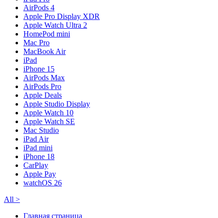
AirPods 4
Apple Pro Display XDR
Apple Watch Ultra 2
HomePod mini
Mac Pro
MacBook Air
iPad
iPhone 15
AirPods Max
AirPods Pro
Apple Deals
Apple Studio Display
Apple Watch 10
Apple Watch SE
Mac Studio
iPad Air
iPad mini
iPhone 18
CarPlay
Apple Pay
watchOS 26
All
>
Главная страница