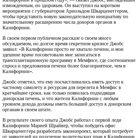
изможденным, но здоровым. Он выступил на коротком
мероприятии с губернатором Арнольдом Шварценеггером,
чтобы представить новую законодательную инициативу по
значительному расширению числа доноров органов в
Калифорнии.
В своем первом публичном рассказе о своем много
обсуждаемом, но долгое время секретном кризисе Джобс
заявил: «В Калифорнии просто не хватало печени, и мои
здешние врачи посоветовали мне записаться в
трансплантационную программу в Мемфисе, где соотношение
спроса и предложения печени более благоприятное, чем в
Калифорнии».
Джобс отметил, что ему посчастливилось иметь доступ к
частному самолету и ресурсам для перелета в Мемфис в
кратчайшие сроки, как только появилась подходящая
донорская печень, и что жители Калифорнии с любым
уровнем дохода должны иметь больший доступ к донорским
органам в своем штате.
В результате своего опыта Джобс работал с первой леди
Калифорнии Марией Шрайвер, чтобы побудить офис
Шварценеггера разработать законопроект, который потребует
от заявителей на получение водительских прав в Калифорнии