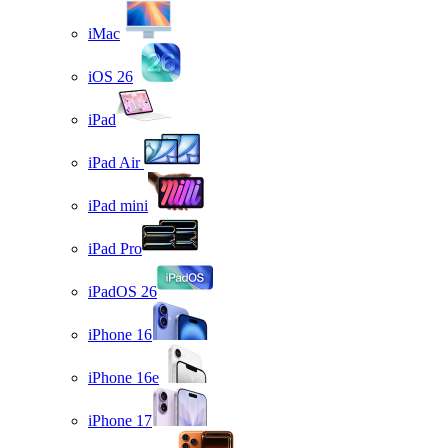
iMac
iOS 26
iPad
iPad Air
iPad mini
iPad Pro
iPadOS 26
iPhone 16
iPhone 16e
iPhone 17