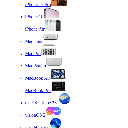
iPhone 17 Pro
iPhone 18
iPhone Air
Mac mini
Mac Pro
Mac Studio
MacBook Air
MacBook Pro
macOS Tahoe 26
visionOS 2
watchOS 26