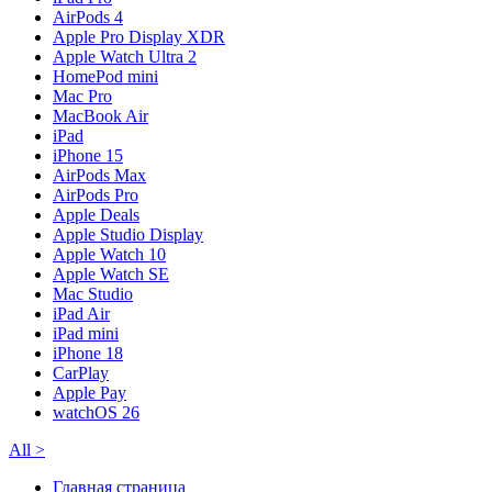
AirPods 4
Apple Pro Display XDR
Apple Watch Ultra 2
HomePod mini
Mac Pro
MacBook Air
iPad
iPhone 15
AirPods Max
AirPods Pro
Apple Deals
Apple Studio Display
Apple Watch 10
Apple Watch SE
Mac Studio
iPad Air
iPad mini
iPhone 18
CarPlay
Apple Pay
watchOS 26
All
>
Главная страница