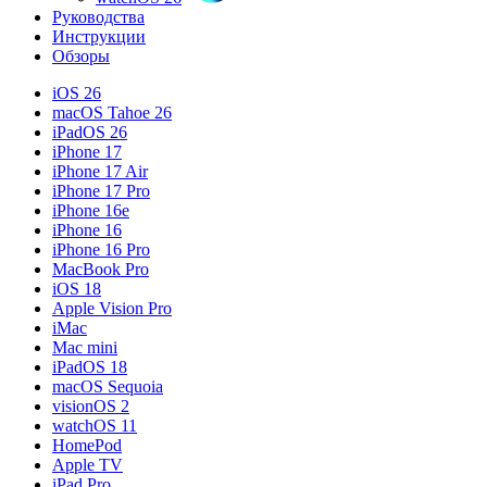
Руководства
Инструкции
Обзоры
iOS 26
macOS Tahoe 26
iPadOS 26
iPhone 17
iPhone 17 Air
iPhone 17 Pro
iPhone 16e
iPhone 16
iPhone 16 Pro
MacBook Pro
iOS 18
Apple Vision Pro
iMac
Mac mini
iPadOS 18
macOS Sequoia
visionOS 2
watchOS 11
HomePod
Apple TV
iPad Pro