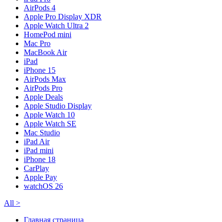
AirPods 4
Apple Pro Display XDR
Apple Watch Ultra 2
HomePod mini
Mac Pro
MacBook Air
iPad
iPhone 15
AirPods Max
AirPods Pro
Apple Deals
Apple Studio Display
Apple Watch 10
Apple Watch SE
Mac Studio
iPad Air
iPad mini
iPhone 18
CarPlay
Apple Pay
watchOS 26
All
>
Главная страница