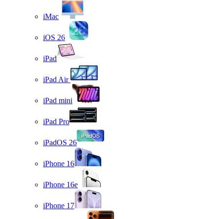
iMac
iOS 26
iPad
iPad Air
iPad mini
iPad Pro
iPadOS 26
iPhone 16
iPhone 16e
iPhone 17