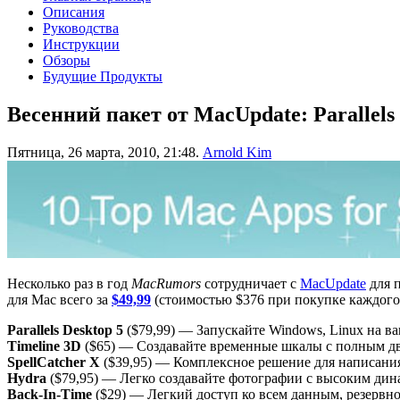
Описания
Руководства
Инструкции
Обзоры
Будущие Продукты
Весенний пакет от MacUpdate: Parallels
Пятница, 26 марта, 2010, 21:48.
Arnold Kim
Несколько раз в год
MacRumors
сотрудничает с
MacUpdate
для 
для Mac всего за
$49,99
(стоимостью $376 при покупке каждого 
Parallels Desktop 5
($79,99) — Запускайте Windows, Linux на ва
Timeline 3D
($65) — Создавайте временные шкалы с полным 
SpellCatcher X
($39,95) — Комплексное решение для написания
Hydra
($79,95) — Легко создавайте фотографии с высоким ди
Back-In-Time
($29) — Легкий доступ ко всем данным, резервн