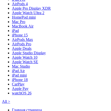
AirPods 4
Apple Pro Display XDR
Apple Watch Ultra 2
HomePod mini
Mac Pro
MacBook Air
iPad
iPhone 15
AirPods Max
AirPods Pro
Apple Deals
Apple Studio Display
Apple Watch 10
Apple Watch SE
Mac Studio
iPad Air
iPad mini
iPhone 18
CarPlay
Apple Pay
watchOS 26
All
>
Главная страница