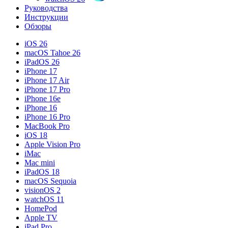
Руководства
Инструкции
Обзоры
iOS 26
macOS Tahoe 26
iPadOS 26
iPhone 17
iPhone 17 Air
iPhone 17 Pro
iPhone 16e
iPhone 16
iPhone 16 Pro
MacBook Pro
iOS 18
Apple Vision Pro
iMac
Mac mini
iPadOS 18
macOS Sequoia
visionOS 2
watchOS 11
HomePod
Apple TV
iPad Pro