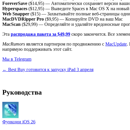
ForeverSave
($14,95) — Автоматически сохраняет версии ваших
Hyperspaces
($12,95) — Выведите Spaces в Mac OS X на новый
Web Snapper
($15) — Захватывайте полные веб-страницы одн
MacDVDRipper Pro
($9,95) — Копируйте DVD на ваш Mac
MacScan
($29,99) — Определяйте и удаляйте вредоносные про
Эта
распродажа пакета за $49,99
скоро закончится. Все элеме
MacRumors
является партнером по продвижению с
MacUpdate
.
напрямую поддерживать этот сайт.
Мы в Telegram
← Best Buy готовится к запуску iPad 3 апреля
Руководства
Функции iOS 26