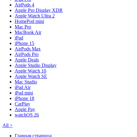
AirPods 4
Apple Pro Display XDR
Apple Watch Ultra 2
HomePod mini
Mac Pro
MacBook Air
iPad
iPhone 15
AirPods Max
AirPods Pro
Apple Deals
Apple Studio Display
Apple Watch 10
Apple Watch SE
Mac Studio
iPad Air
iPad mini
iPhone 18
CarPlay
Apple Pay
watchOS 26
All
>
Главная страница