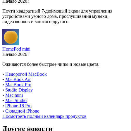
Начало 2026?
Почти квадратный 7-дюймовый экран для управления
устройствами умного дома, прослушивания музыки,
видеозвонков и многого другого.
HomePod mini
Начало 2026?
Ожидаются более быстрые чипы и новые цвета.
•
Недорогой MacBook
•
MacBook Air
•
MacBook Pro
•
Studio Display
•
Mac mini
•
Mac Studio
•
iPhone 18 Pro
•
Складной iPhone
Посмотреть полный календарь продуктов
Другие новости