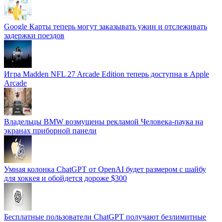
Google Карты теперь могут заказывать ужин и отслеживать
задержки поездов
Игра Madden NFL 27 Arcade Edition теперь доступна в Apple
Arcade
Владельцы BMW возмущены рекламой Человека-паука на
экранах приборной панели
Умная колонка ChatGPT от OpenAI будет размером с шайбу
для хоккея и обойдется дороже $300
Бесплатные пользователи ChatGPT получают безлимитные