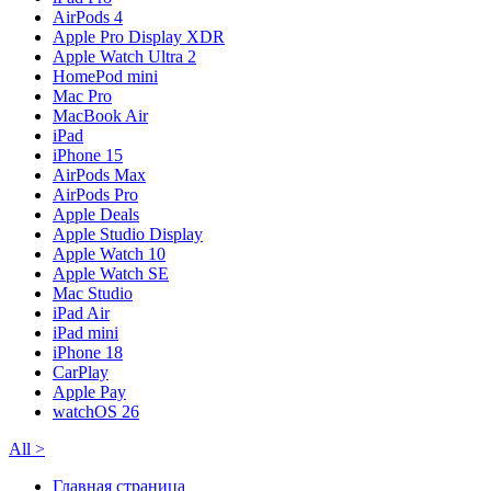
AirPods 4
Apple Pro Display XDR
Apple Watch Ultra 2
HomePod mini
Mac Pro
MacBook Air
iPad
iPhone 15
AirPods Max
AirPods Pro
Apple Deals
Apple Studio Display
Apple Watch 10
Apple Watch SE
Mac Studio
iPad Air
iPad mini
iPhone 18
CarPlay
Apple Pay
watchOS 26
All
>
Главная страница