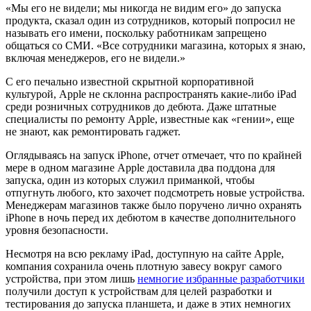
«Мы его не видели; мы никогда не видим его» до запуска
продукта, сказал один из сотрудников, который попросил не
называть его имени, поскольку работникам запрещено
общаться со СМИ. «Все сотрудники магазина, которых я знаю,
включая менеджеров, его не видели.»
С его печально известной скрытной корпоративной
культурой, Apple не склонна распространять какие-либо iPad
среди розничных сотрудников до дебюта. Даже штатные
специалисты по ремонту Apple, известные как «гении», еще
не знают, как ремонтировать гаджет.
Оглядываясь на запуск iPhone, отчет отмечает, что по крайней
мере в одном магазине Apple доставила два поддона для
запуска, один из которых служил приманкой, чтобы
отпугнуть любого, кто захочет подсмотреть новые устройства.
Менеджерам магазинов также было поручено лично охранять
iPhone в ночь перед их дебютом в качестве дополнительного
уровня безопасности.
Несмотря на всю рекламу iPad, доступную на сайте Apple,
компания сохранила очень плотную завесу вокруг самого
устройства, при этом лишь
немногие избранные разработчики
получили доступ к устройствам для целей разработки и
тестирования до запуска планшета, и даже в этих немногих