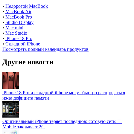
•
Недорогой MacBook
•
MacBook Air
•
MacBook Pro
•
Studio Display
•
Mac mini
•
Mac Studio
•
iPhone 18 Pro
•
Складной iPhone
Посмотреть полный календарь продуктов
Другие новости
iPhone 18 Pro и складной iPhone могут быстро распродаться
из-за дефицита памяти
Оригинальный iPhone теряет последнюю сотовую сеть: T-
Mobile закрывает 2G