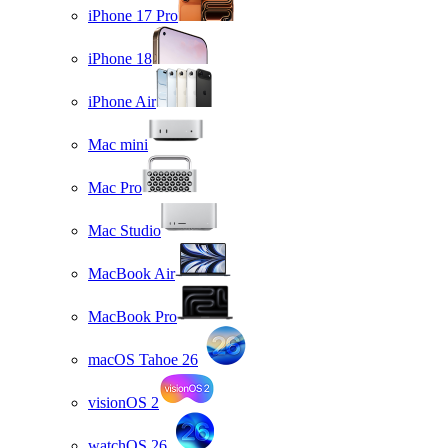
iPhone 17 Pro
iPhone 18
iPhone Air
Mac mini
Mac Pro
Mac Studio
MacBook Air
MacBook Pro
macOS Tahoe 26
visionOS 2
watchOS 26