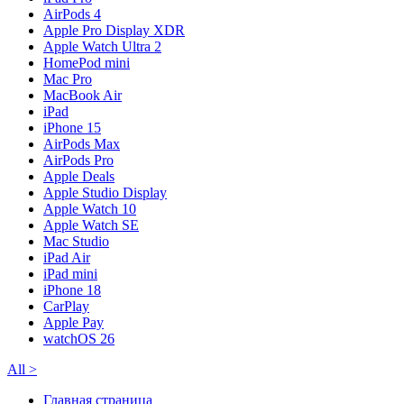
AirPods 4
Apple Pro Display XDR
Apple Watch Ultra 2
HomePod mini
Mac Pro
MacBook Air
iPad
iPhone 15
AirPods Max
AirPods Pro
Apple Deals
Apple Studio Display
Apple Watch 10
Apple Watch SE
Mac Studio
iPad Air
iPad mini
iPhone 18
CarPlay
Apple Pay
watchOS 26
All
>
Главная страница