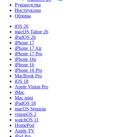
Руководства
Инструкции
Обзоры
iOS 26
macOS Tahoe 26
iPadOS 26
iPhone 17
iPhone 17 Air
iPhone 17 Pro
iPhone 16e
iPhone 16
iPhone 16 Pro
MacBook Pro
iOS 18
Apple Vision Pro
iMac
Mac mini
iPadOS 18
macOS Sequoia
visionOS 2
watchOS 11
HomePod
Apple TV
iPad Pro