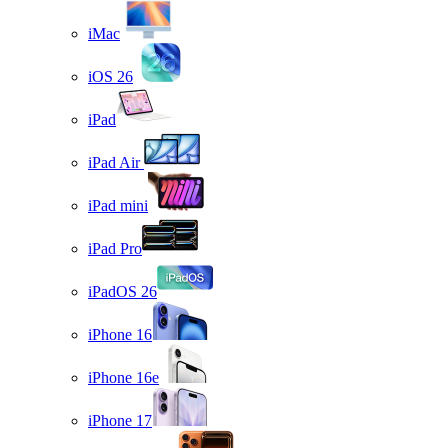
iMac
iOS 26
iPad
iPad Air
iPad mini
iPad Pro
iPadOS 26
iPhone 16
iPhone 16e
iPhone 17