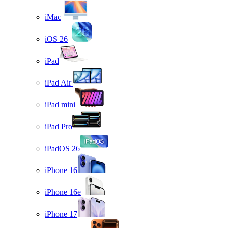
iMac
iOS 26
iPad
iPad Air
iPad mini
iPad Pro
iPadOS 26
iPhone 16
iPhone 16e
iPhone 17