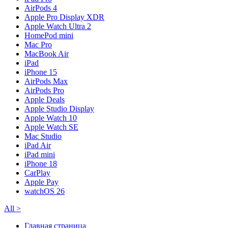
AirPods 4
Apple Pro Display XDR
Apple Watch Ultra 2
HomePod mini
Mac Pro
MacBook Air
iPad
iPhone 15
AirPods Max
AirPods Pro
Apple Deals
Apple Studio Display
Apple Watch 10
Apple Watch SE
Mac Studio
iPad Air
iPad mini
iPhone 18
CarPlay
Apple Pay
watchOS 26
All
>
Главная страница