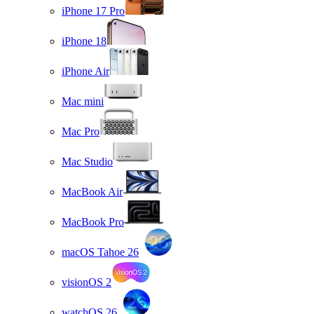
iPhone 17 Pro
iPhone 18
iPhone Air
Mac mini
Mac Pro
Mac Studio
MacBook Air
MacBook Pro
macOS Tahoe 26
visionOS 2
watchOS 26