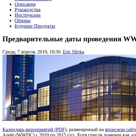
Описания
Руководства
Инструкции
Обзоры
Будущие Продукты
Предварительные даты проведения WW
Среда, 7 апреля, 2010, 10:30.
Eric Slivka
Календарь мероприятий (PDF)
, размещенный на
японском сайт
Apple (WWDC) с 2010 по 2015 год. Хотя список помечен как «п