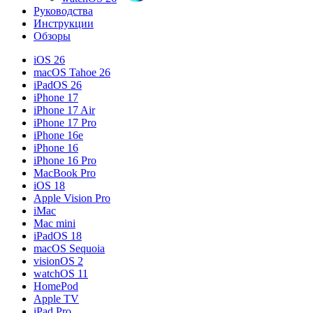
Руководства
Инструкции
Обзоры
iOS 26
macOS Tahoe 26
iPadOS 26
iPhone 17
iPhone 17 Air
iPhone 17 Pro
iPhone 16e
iPhone 16
iPhone 16 Pro
MacBook Pro
iOS 18
Apple Vision Pro
iMac
Mac mini
iPadOS 18
macOS Sequoia
visionOS 2
watchOS 11
HomePod
Apple TV
iPad Pro