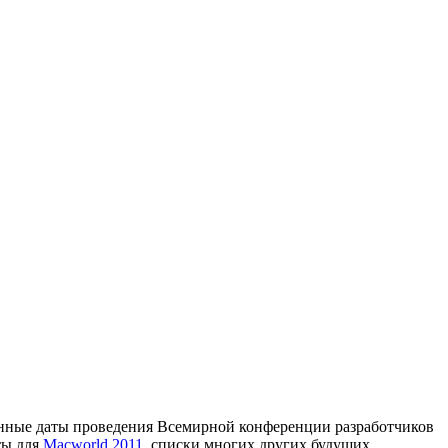
анные даты проведения Всемирной конференции разработчиков
ты для
Macworld 2011
, списки многих других будущих