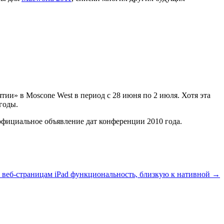
и» в Moscone West в период с 28 июня по 2 июля. Хотя эта
годы.
официальное объявление дат конференции 2010 года.
 веб-страницам iPad функциональность, близкую к нативной →