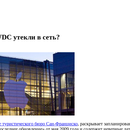
DC утекли в сеть?
е туристического бюро Сан-Франциско
, раскрывает запланиров
оследнее обновление» от мая 2009 года и содержит неверные да