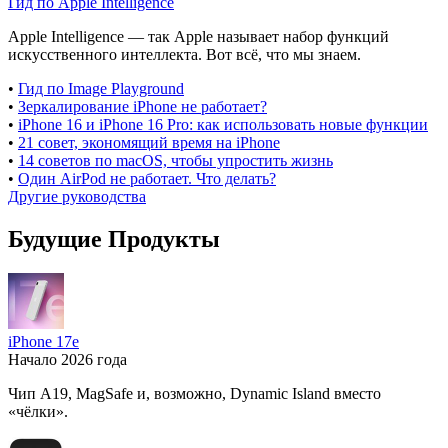
Гид по Apple Intelligence
Apple Intelligence — так Apple называет набор функций
искусственного интеллекта. Вот всё, что мы знаем.
•
Гид по Image Playground
•
Зеркалирование iPhone не работает?
•
iPhone 16 и iPhone 16 Pro: как использовать новые функции
•
21 совет, экономящий время на iPhone
•
14 советов по macOS, чтобы упростить жизнь
•
Один AirPod не работает. Что делать?
Другие руководства
Будущие Продукты
iPhone 17e
Начало 2026 года
Чип A19, MagSafe и, возможно, Dynamic Island вместо
«чёлки».