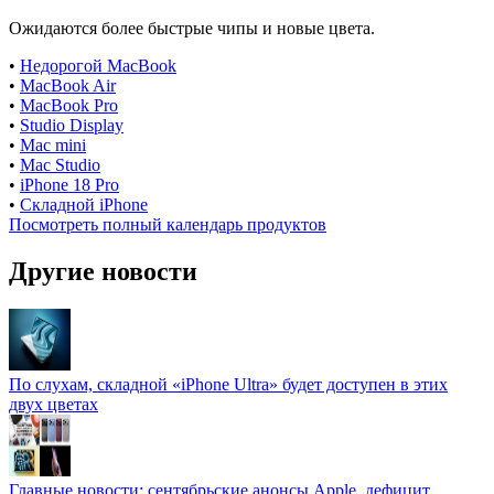
Ожидаются более быстрые чипы и новые цвета.
•
Недорогой MacBook
•
MacBook Air
•
MacBook Pro
•
Studio Display
•
Mac mini
•
Mac Studio
•
iPhone 18 Pro
•
Складной iPhone
Посмотреть полный календарь продуктов
Другие новости
По слухам, складной «iPhone Ultra» будет доступен в этих
двух цветах
Главные новости: сентябрьские анонсы Apple, дефицит