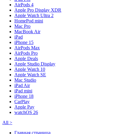
AirPods 4
Apple Pro Display XDR
Apple Watch Ultra 2
HomePod mini
Mac Pro
MacBook Air
iPad
iPhone 15
AirPods Max
AirPods Pro
Apple Deals
Apple Studio Display
Apple Watch 10
Apple Watch SE
Mac Studio
iPad Air
iPad mini
iPhone 18
CarPlay
Apple Pay
watchOS 26
All
>
Главная страница