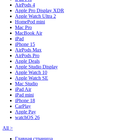
AirPods 4
Apple Pro Display XDR
Apple Watch Ultra 2
HomePod mini
Mac Pro
MacBook Air
iPad
iPhone 15
AirPods Max
AirPods Pro
Apple Deals
Apple Studio Display
Apple Watch 10
Apple Watch SE
Mac Studio
iPad Air
iPad mini
iPhone 18
CarPlay
Apple Pay
watchOS 26
All
>
Главная страница