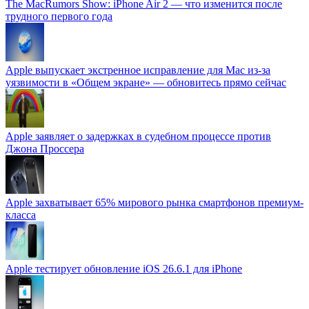
The MacRumors Show: iPhone Air 2 — что изменится после
трудного первого года
Apple выпускает экстренное исправление для Mac из-за
уязвимости в «Общем экране» — обновитесь прямо сейчас
Apple заявляет о задержках в судебном процессе против
Джона Проссера
Apple захватывает 65% мирового рынка смартфонов премиум-
класса
Apple тестирует обновление iOS 26.6.1 для iPhone