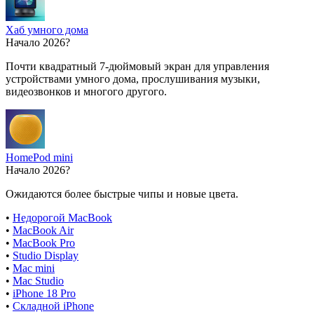
Хаб умного дома
Начало 2026?
Почти квадратный 7-дюймовый экран для управления
устройствами умного дома, прослушивания музыки,
видеозвонков и многого другого.
HomePod mini
Начало 2026?
Ожидаются более быстрые чипы и новые цвета.
•
Недорогой MacBook
•
MacBook Air
•
MacBook Pro
•
Studio Display
•
Mac mini
•
Mac Studio
•
iPhone 18 Pro
•
Складной iPhone