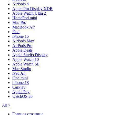
AirPods 4
Apple Pro Display XDR
Apple Watch Ultra 2
HomePod mini
Mac Pro
MacBook Air
iPad
iPhone 15
AirPods Max
AirPods Pro
Apple Deals
Apple Studio Display
Apple Watch 10
Apple Watch SE
Mac Studio
iPad Air
iPad mini
iPhone 18
CarPlay
Apple Pay
watchOS 26
All
>
Главная страница