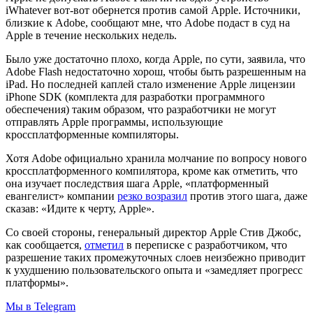
iWhatever вот-вот обернется против самой Apple. Источники,
близкие к Adobe, сообщают мне, что Adobe подаст в суд на
Apple в течение нескольких недель.
Было уже достаточно плохо, когда Apple, по сути, заявила, что
Adobe Flash недостаточно хорош, чтобы быть разрешенным на
iPad. Но последней каплей стало изменение Apple лицензии
iPhone SDK (комплекта для разработки программного
обеспечения) таким образом, что разработчики не могут
отправлять Apple программы, использующие
кроссплатформенные компиляторы.
Хотя Adobe официально хранила молчание по вопросу нового
кроссплатформенного компилятора, кроме как отметить, что
она изучает последствия шага Apple, «платформенный
евангелист» компании
резко возразил
против этого шага, даже
сказав: «Идите к черту, Apple».
Со своей стороны, генеральный директор Apple Стив Джобс,
как сообщается,
отметил
в переписке с разработчиком, что
разрешение таких промежуточных слоев неизбежно приводит
к ухудшению пользовательского опыта и «замедляет прогресс
платформы».
Мы в Telegram