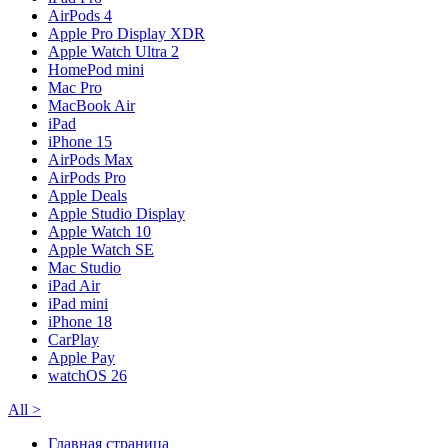
AirPods 4
Apple Pro Display XDR
Apple Watch Ultra 2
HomePod mini
Mac Pro
MacBook Air
iPad
iPhone 15
AirPods Max
AirPods Pro
Apple Deals
Apple Studio Display
Apple Watch 10
Apple Watch SE
Mac Studio
iPad Air
iPad mini
iPhone 18
CarPlay
Apple Pay
watchOS 26
All
>
Главная страница