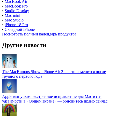
•
MacBook Air
•
MacBook Pro
•
Studio Display
•
Mac mini
•
Mac Studio
•
iPhone 18 Pro
•
Складной iPhone
Посмотреть полный календарь продуктов
Другие новости
The MacRumors Show: iPhone Air 2 — что изменится после
трудного первого года
Apple выпускает экстренное исправление для Mac из-за
уязвимости в «Общем экране» — обновитесь прямо сейчас