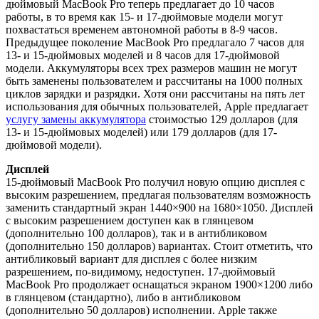
дюймовый MacBook Pro теперь предлагает до 10 часов
работы, в то время как 15- и 17-дюймовые модели могут
похвастаться временем автономной работы в 8-9 часов.
Предыдущее поколение MacBook Pro предлагало 7 часов для
13- и 15-дюймовых моделей и 8 часов для 17-дюймовой
модели. Аккумуляторы всех трех размеров машин не могут
быть заменены пользователем и рассчитаны на 1000 полных
циклов зарядки и разрядки. Хотя они рассчитаны на пять лет
использования для обычных пользователей, Apple предлагает
услугу замены аккумулятора
стоимостью 129 долларов (для
13- и 15-дюймовых моделей) или 179 долларов (для 17-
дюймовой модели).
Дисплей
15-дюймовый MacBook Pro получил новую опцию дисплея с
высоким разрешением, предлагая пользователям возможность
заменить стандартный экран 1440×900 на 1680×1050. Дисплей
с высоким разрешением доступен как в глянцевом
(дополнительно 100 долларов), так и в антибликовом
(дополнительно 150 долларов) вариантах. Стоит отметить, что
антибликовый вариант для дисплея с более низким
разрешением, по-видимому, недоступен. 17-дюймовый
MacBook Pro продолжает оснащаться экраном 1900×1200 либо
в глянцевом (стандартно), либо в антибликовом
(дополнительно 50 долларов) исполнении. Apple также