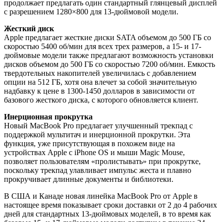
продолжает предлагать один стандартный глянцевый дисплей
с разрешением 1280×800 для 13-дюймовой модели.
Жесткий диск
Apple предлагает жесткие диски SATA объемом до 500 ГБ со
скоростью 5400 об/мин для всех трех размеров, а 15- и 17-
дюймовые модели также предлагают возможность установки
дисков объемом до 500 ГБ со скоростью 7200 об/мин. Емкость
твердотельных накопителей увеличилась с добавлением
опции на 512 ГБ, хотя она влечет за собой значительную
надбавку к цене в 1300-1450 долларов в зависимости от
базового жесткого диска, с которого обновляется клиент.
Инерционная прокрутка
Новый MacBook Pro предлагает улучшенный трекпад с
поддержкой мультитач и инерционной прокрутки. Эта
функция, уже присутствующая в похожем виде на
устройствах Apple с iPhone OS и мыши Magic Mouse,
позволяет пользователям «пролистывать» при прокрутке,
поскольку трекпад улавливает импульс жеста и плавно
прокручивает длинные документы и библиотеки.
В США и Канаде новая линейка MacBook Pro от Apple в
настоящее время показывает сроки доставки от 2 до 4 рабочих
дней для стандартных 13-дюймовых моделей, в то время как