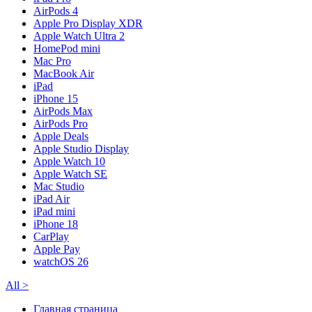
AirPods 4
Apple Pro Display XDR
Apple Watch Ultra 2
HomePod mini
Mac Pro
MacBook Air
iPad
iPhone 15
AirPods Max
AirPods Pro
Apple Deals
Apple Studio Display
Apple Watch 10
Apple Watch SE
Mac Studio
iPad Air
iPad mini
iPhone 18
CarPlay
Apple Pay
watchOS 26
All
>
Главная страница