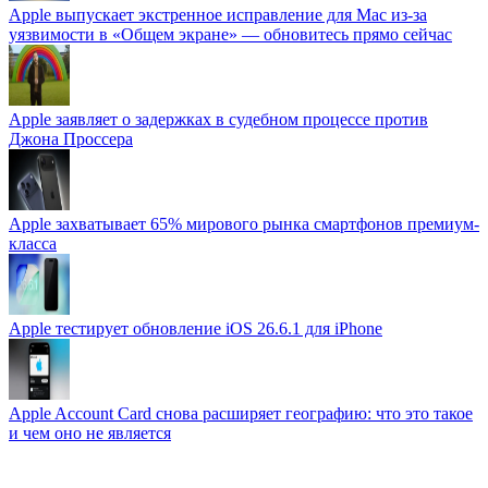
Apple выпускает экстренное исправление для Mac из-за
уязвимости в «Общем экране» — обновитесь прямо сейчас
Apple заявляет о задержках в судебном процессе против
Джона Проссера
Apple захватывает 65% мирового рынка смартфонов премиум-
класса
Apple тестирует обновление iOS 26.6.1 для iPhone
Apple Account Card снова расширяет географию: что это такое
и чем оно не является