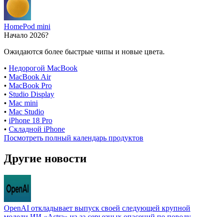
HomePod mini
Начало 2026?
Ожидаются более быстрые чипы и новые цвета.
•
Недорогой MacBook
•
MacBook Air
•
MacBook Pro
•
Studio Display
•
Mac mini
•
Mac Studio
•
iPhone 18 Pro
•
Складной iPhone
Посмотреть полный календарь продуктов
Другие новости
OpenAI откладывает выпуск своей следующей крупной
модели ИИ «Astra» из-за серьезных опасений по поводу