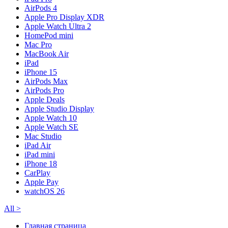
AirPods 4
Apple Pro Display XDR
Apple Watch Ultra 2
HomePod mini
Mac Pro
MacBook Air
iPad
iPhone 15
AirPods Max
AirPods Pro
Apple Deals
Apple Studio Display
Apple Watch 10
Apple Watch SE
Mac Studio
iPad Air
iPad mini
iPhone 18
CarPlay
Apple Pay
watchOS 26
All
>
Главная страница