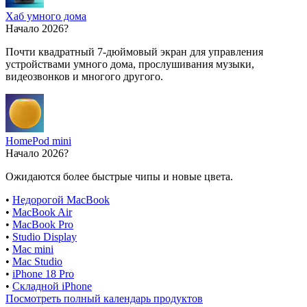
Хаб умного дома
Начало 2026?
Почти квадратный 7-дюймовый экран для управления
устройствами умного дома, прослушивания музыки,
видеозвонков и многого другого.
HomePod mini
Начало 2026?
Ожидаются более быстрые чипы и новые цвета.
•
Недорогой MacBook
•
MacBook Air
•
MacBook Pro
•
Studio Display
•
Mac mini
•
Mac Studio
•
iPhone 18 Pro
•
Складной iPhone
Посмотреть полный календарь продуктов