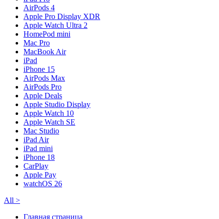
AirPods 4
Apple Pro Display XDR
Apple Watch Ultra 2
HomePod mini
Mac Pro
MacBook Air
iPad
iPhone 15
AirPods Max
AirPods Pro
Apple Deals
Apple Studio Display
Apple Watch 10
Apple Watch SE
Mac Studio
iPad Air
iPad mini
iPhone 18
CarPlay
Apple Pay
watchOS 26
All
>
Главная страница