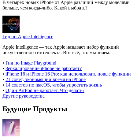
В четырёх новых iPhone от Apple различий между моделями
больше, чем когда-либо. Какой выбрать?
Гид по Apple Intelligence
Apple Intelligence — так Apple называет набор функций
искусственного интеллекта. Вот всё, что мы знаем.
•
Гид по Image Playground
•
Зеркалирование iPhone не работает?
•
iPhone 16 и iPhone 16 Pro: как использовать новые функции
•
21 совет, экономящий время на iPhone
•
14 советов по macOS, чтобы упростить жизнь
•
Один AirPod не работает. Что делать?
Другие руководства
Будущие Продукты