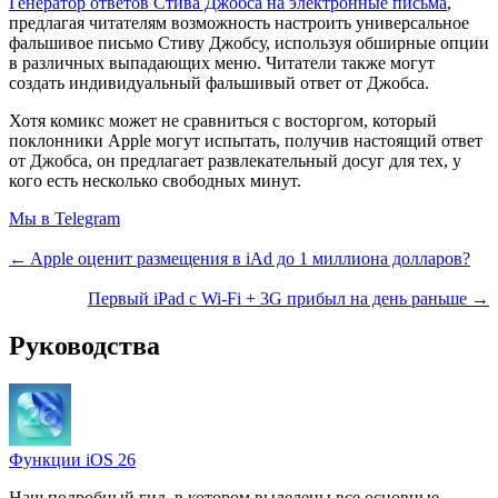
Генератор ответов Стива Джобса на электронные письма
,
предлагая читателям возможность настроить универсальное
фальшивое письмо Стиву Джобсу, используя обширные опции
в различных выпадающих меню. Читатели также могут
создать индивидуальный фальшивый ответ от Джобса.
Хотя комикс может не сравниться с восторгом, который
поклонники Apple могут испытать, получив настоящий ответ
от Джобса, он предлагает развлекательный досуг для тех, у
кого есть несколько свободных минут.
Мы в Telegram
← Apple оценит размещения в iAd до 1 миллиона долларов?
Первый iPad с Wi-Fi + 3G прибыл на день раньше →
Руководства
Функции iOS 26
Наш подробный гид, в котором выделены все основные