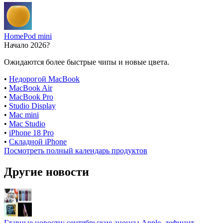
HomePod mini
Начало 2026?
Ожидаются более быстрые чипы и новые цвета.
•
Недорогой MacBook
•
MacBook Air
•
MacBook Pro
•
Studio Display
•
Mac mini
•
Mac Studio
•
iPhone 18 Pro
•
Складной iPhone
Посмотреть полный календарь продуктов
Другие новости
Главные новости: сентябрьские анонсы Apple, дефицит