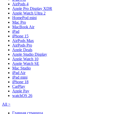
AirPods 4
Apple Pro Display XDR
Apple Watch Ultra 2
HomePod mini
Mac Pro
MacBook Air
iPad
iPhone 15
AirPods Max
AirPods Pro
Apple Deals
Apple Studio Display
Apple Watch 10
Apple Watch SE
Mac Studio
iPad Air
iPad mini
iPhone 18
CarPlay
Apple Pay
watchOS 26
All
>
Главная страница