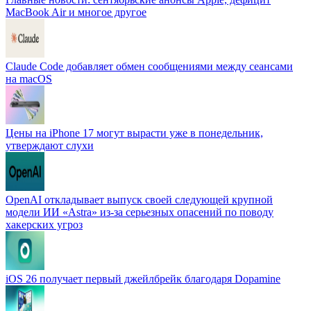
MacBook Air и многое другое
Claude Code добавляет обмен сообщениями между сеансами
на macOS
Цены на iPhone 17 могут вырасти уже в понедельник,
утверждают слухи
OpenAI откладывает выпуск своей следующей крупной
модели ИИ «Astra» из-за серьезных опасений по поводу
хакерских угроз
iOS 26 получает первый джейлбрейк благодаря Dopamine