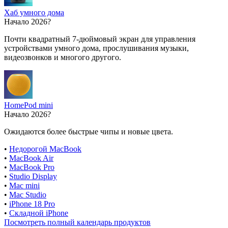
Хаб умного дома
Начало 2026?
Почти квадратный 7-дюймовый экран для управления
устройствами умного дома, прослушивания музыки,
видеозвонков и многого другого.
HomePod mini
Начало 2026?
Ожидаются более быстрые чипы и новые цвета.
•
Недорогой MacBook
•
MacBook Air
•
MacBook Pro
•
Studio Display
•
Mac mini
•
Mac Studio
•
iPhone 18 Pro
•
Складной iPhone
Посмотреть полный календарь продуктов