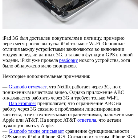
iPad 3G был доставлен покупателям в пятницу, примерно
через месяц после выпуска iPad только с Wi-Fi. Основные
отличия между устройствами заключаются во включении
модуля передачи данных 3G, а также в функции GPS в новой
модели. iFixit уже провела
разборку
нового устройства, хотя
было обнаружено мало сюрпризов.
Некоторые дополнительные примечания:
—
Gizmodo отмечает
, что Netflix работает через 3G, но с
пониженным качеством видео. Однако приложение ABC
отказывается работать через 3G и требует только Wi-Fi.
—
Dan Frommer
предполагает, что ограничение ABC на
работу через 3G связано с проблемами лицензирования
контента, а не с техническими ограничениями, наложенными
Apple или AT&T. На вопрос AT&T
ответила
, что детали
нужно узнавать у Apple.
—
Gizmodo также описывает
сравнение функциональности
GPS между iPad и iPhone 3GS. Согласно их тестам, iPhone 3GS