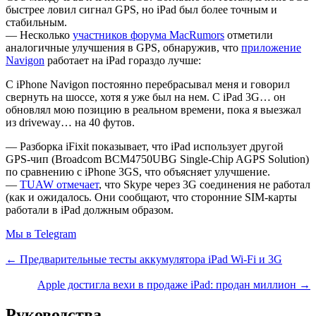
быстрее ловил сигнал GPS, но iPad был более точным и
стабильным.
— Несколько
участников форума MacRumors
отметили
аналогичные улучшения в GPS, обнаружив, что
приложение
Navigon
работает на iPad гораздо лучше:
С iPhone Navigon постоянно перебрасывал меня и говорил
свернуть на шоссе, хотя я уже был на нем. С iPad 3G… он
обновлял мою позицию в реальном времени, пока я выезжал
из driveway… на 40 футов.
— Разборка iFixit показывает, что iPad использует другой
GPS-чип (Broadcom BCM4750UBG Single-Chip AGPS Solution)
по сравнению с iPhone 3GS, что объясняет улучшение.
—
TUAW отмечает
, что Skype через 3G соединения не работал
(как и ожидалось. Они сообщают, что сторонние SIM-карты
работали в iPad должным образом.
Мы в Telegram
← Предварительные тесты аккумулятора iPad Wi-Fi и 3G
Apple достигла вехи в продаже iPad: продан миллион →
Руководства