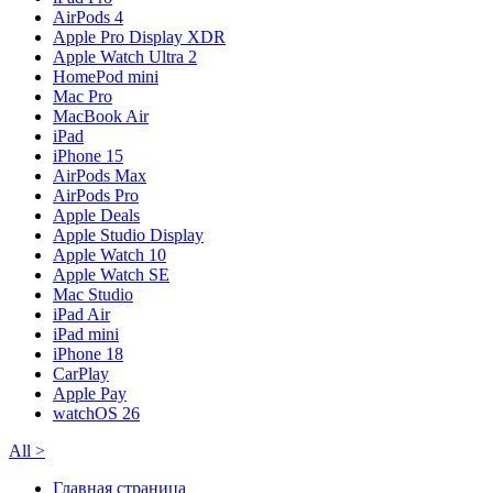
AirPods 4
Apple Pro Display XDR
Apple Watch Ultra 2
HomePod mini
Mac Pro
MacBook Air
iPad
iPhone 15
AirPods Max
AirPods Pro
Apple Deals
Apple Studio Display
Apple Watch 10
Apple Watch SE
Mac Studio
iPad Air
iPad mini
iPhone 18
CarPlay
Apple Pay
watchOS 26
All
>
Главная страница