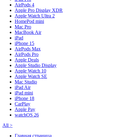
AirPods 4
Apple Pro Display XDR
Apple Watch Ultra 2
HomePod mini
Mac Pro
MacBook Air
iPad
iPhone 15
AirPods Max
AirPods Pro
Apple Deals
Apple Studio Display
Apple Watch 10
Apple Watch SE
Mac Studio
iPad Air
iPad mini
iPhone 18
CarPlay
Apple Pay
watchOS 26
All
>
Главная страница