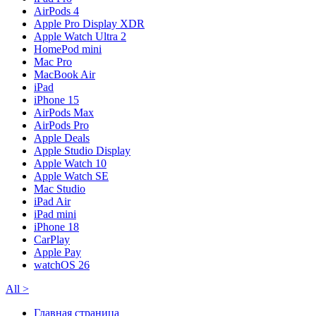
AirPods 4
Apple Pro Display XDR
Apple Watch Ultra 2
HomePod mini
Mac Pro
MacBook Air
iPad
iPhone 15
AirPods Max
AirPods Pro
Apple Deals
Apple Studio Display
Apple Watch 10
Apple Watch SE
Mac Studio
iPad Air
iPad mini
iPhone 18
CarPlay
Apple Pay
watchOS 26
All
>
Главная страница