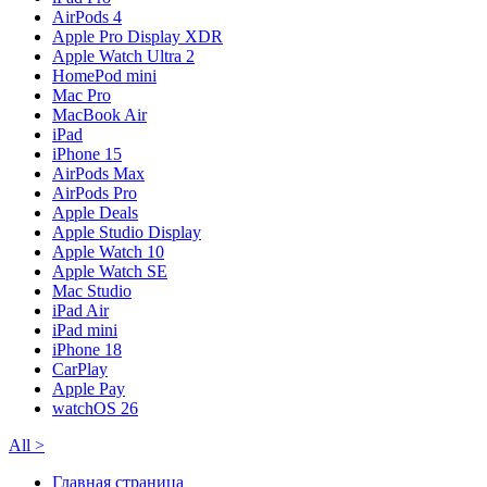
AirPods 4
Apple Pro Display XDR
Apple Watch Ultra 2
HomePod mini
Mac Pro
MacBook Air
iPad
iPhone 15
AirPods Max
AirPods Pro
Apple Deals
Apple Studio Display
Apple Watch 10
Apple Watch SE
Mac Studio
iPad Air
iPad mini
iPhone 18
CarPlay
Apple Pay
watchOS 26
All
>
Главная страница