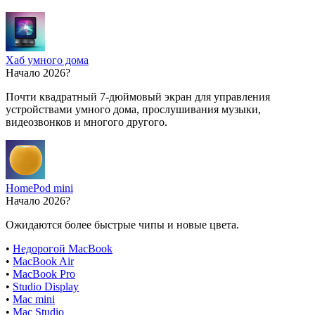
Хаб умного дома
Начало 2026?
Почти квадратный 7-дюймовый экран для управления
устройствами умного дома, прослушивания музыки,
видеозвонков и многого другого.
HomePod mini
Начало 2026?
Ожидаются более быстрые чипы и новые цвета.
•
Недорогой MacBook
•
MacBook Air
•
MacBook Pro
•
Studio Display
•
Mac mini
•
Mac Studio