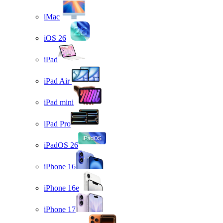
iMac
iOS 26
iPad
iPad Air
iPad mini
iPad Pro
iPadOS 26
iPhone 16
iPhone 16e
iPhone 17