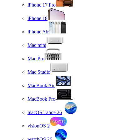
iPhone 17 Pro
iPhone 18
iPhone Air
Mac mini
Mac Pro
Mac Studio
MacBook Air
MacBook Pro
macOS Tahoe 26
visionOS 2
watchOS 26