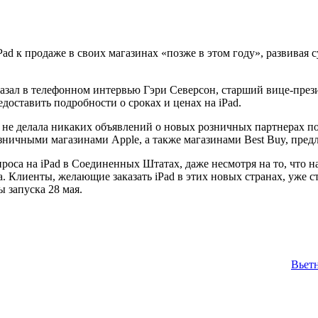
 iPad к продаже в своих магазинах «позже в этом году», развив
казал в телефонном интервью Гэри Северсон, старший вице-през
едоставить подробности о сроках и ценах на iPad.
о не делала никаких объявлений о новых розничных партнерах по
ничными магазинами Apple, а также магазинами Best Buy, пред
роса на iPad в Соединенных Штатах, даже несмотря на то, что н
а. Клиенты, желающие заказать iPad в этих новых странах, уже с
 запуска 28 мая.
Вьетн