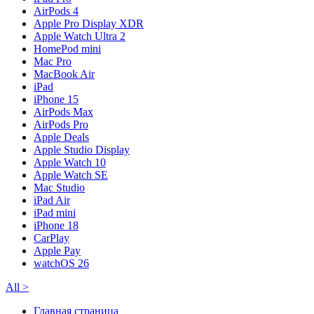
AirPods 4
Apple Pro Display XDR
Apple Watch Ultra 2
HomePod mini
Mac Pro
MacBook Air
iPad
iPhone 15
AirPods Max
AirPods Pro
Apple Deals
Apple Studio Display
Apple Watch 10
Apple Watch SE
Mac Studio
iPad Air
iPad mini
iPhone 18
CarPlay
Apple Pay
watchOS 26
All
>
Главная страница