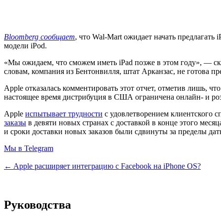
Bloomberg сообщает
, что Wal-Mart ожидает начать предлагать
модели iPod.
«Мы ожидаем, что сможем иметь iPad позже в этом году», — с
словам, компания из Бентонвилля, штат Арканзас, не готова пр
Apple отказалась комментировать этот отчет, отметив лишь, чт
настоящее время дистрибуция в США ограничена онлайн- и роз
Apple
испытывает трудности
с удовлетворением клиентского сп
заказы
в девяти новых странах с доставкой в конце этого месяц
и сроки доставки новых заказов были сдвинуты за пределы даты
Мы в Telegram
← Apple расширяет интеграцию с Facebook на iPhone OS?
Руководства