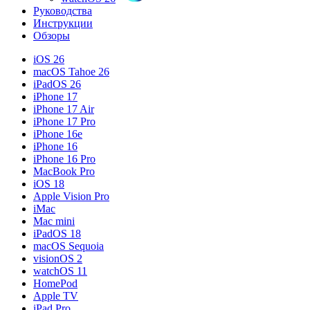
Руководства
Инструкции
Обзоры
iOS 26
macOS Tahoe 26
iPadOS 26
iPhone 17
iPhone 17 Air
iPhone 17 Pro
iPhone 16e
iPhone 16
iPhone 16 Pro
MacBook Pro
iOS 18
Apple Vision Pro
iMac
Mac mini
iPadOS 18
macOS Sequoia
visionOS 2
watchOS 11
HomePod
Apple TV
iPad Pro