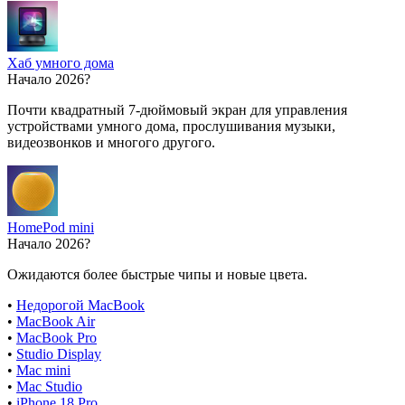
Хаб умного дома
Начало 2026?
Почти квадратный 7-дюймовый экран для управления
устройствами умного дома, прослушивания музыки,
видеозвонков и многого другого.
HomePod mini
Начало 2026?
Ожидаются более быстрые чипы и новые цвета.
•
Недорогой MacBook
•
MacBook Air
•
MacBook Pro
•
Studio Display
•
Mac mini
•
Mac Studio
•
iPhone 18 Pro