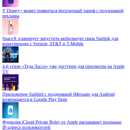
У Disney+ может появиться бесплатный тариф с поддержкой
рекламы
SpaceX планирует запустить мобильную связь Starlink для
конкуренции с Verizon, AT&T и T-Mobile
4-й сезон «Теда Лассо» уже доступен для просмотра на Apple
TV
Приложение Sunbird с поддержкой iMessage для Android
возвращается в Google Play Store
Функция iCloud Private Relay от Apple раскрывает реальные
IP-адреса пользователей