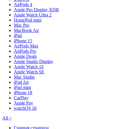
AirPods 4
Apple Pro Display XDR
Apple Watch Ultra 2
HomePod mini
Mac Pro
MacBook Air
iPad
iPhone 15
AirPods Max
AirPods Pro
Apple Deals
Apple Studio Display
Apple Watch 10
Apple Watch SE
Mac Studio
iPad Air
iPad mini
iPhone 18
CarPlay
Apple Pay
watchOS 26
All
>
Главная страница