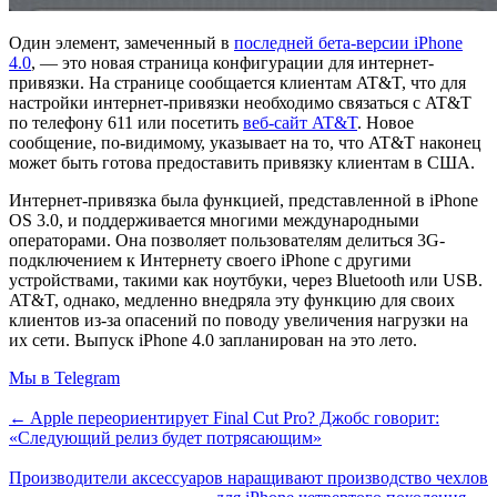
Один элемент, замеченный в
последней бета-версии iPhone
4.0
, — это новая страница конфигурации для интернет-
привязки. На странице сообщается клиентам AT&T, что для
настройки интернет-привязки необходимо связаться с AT&T
по телефону 611 или посетить
веб-сайт AT&T
. Новое
сообщение, по-видимому, указывает на то, что AT&T наконец
может быть готова предоставить привязку клиентам в США.
Интернет-привязка была функцией, представленной в iPhone
OS 3.0, и поддерживается многими международными
операторами. Она позволяет пользователям делиться 3G-
подключением к Интернету своего iPhone с другими
устройствами, такими как ноутбуки, через Bluetooth или USB.
AT&T, однако, медленно внедряла эту функцию для своих
клиентов из-за опасений по поводу увеличения нагрузки на
их сети. Выпуск iPhone 4.0 запланирован на это лето.
Мы в Telegram
← Apple переориентирует Final Cut Pro? Джобс говорит:
«Следующий релиз будет потрясающим»
Производители аксессуаров наращивают производство чехлов