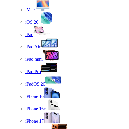
iMac
iOS 26
iPad
iPad Air
iPad mini
iPad Pro
iPadOS 26
iPhone 16
iPhone 16e
iPhone 17