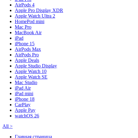
AirPods 4
Apple Pro Display XDR
Apple Watch Ultra 2
HomePod mini
Mac Pro
MacBook Air
iPad
iPhone 15
AirPods Max
AirPods Pro
Apple Deals
Apple Studio Display
Apple Watch 10
Apple Watch SE
Mac Studio
iPad Air
iPad mini
iPhone 18
CarPlay
Apple Pay
watchOS 26
All
>
Главная страница