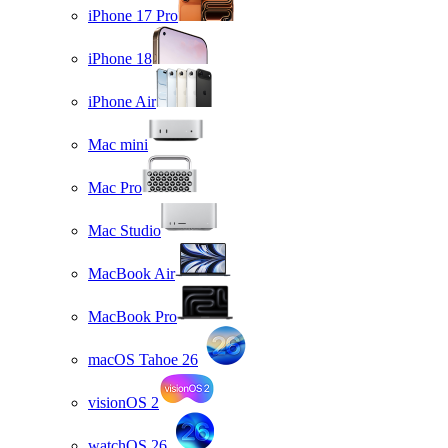
iPhone 17 Pro
iPhone 18
iPhone Air
Mac mini
Mac Pro
Mac Studio
MacBook Air
MacBook Pro
macOS Tahoe 26
visionOS 2
watchOS 26