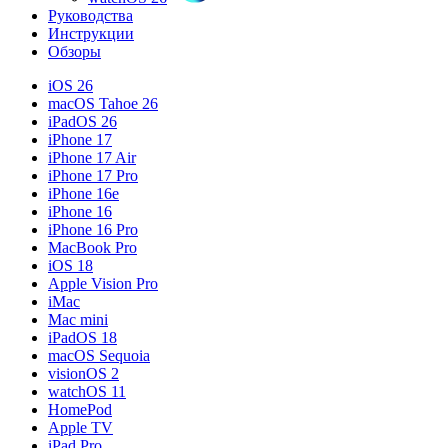
Руководства
Инструкции
Обзоры
iOS 26
macOS Tahoe 26
iPadOS 26
iPhone 17
iPhone 17 Air
iPhone 17 Pro
iPhone 16e
iPhone 16
iPhone 16 Pro
MacBook Pro
iOS 18
Apple Vision Pro
iMac
Mac mini
iPadOS 18
macOS Sequoia
visionOS 2
watchOS 11
HomePod
Apple TV
iPad Pro