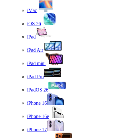
iMac
iOS 26
iPad
iPad Air
iPad mini
iPad Pro
iPadOS 26
iPhone 16
iPhone 16e
iPhone 17