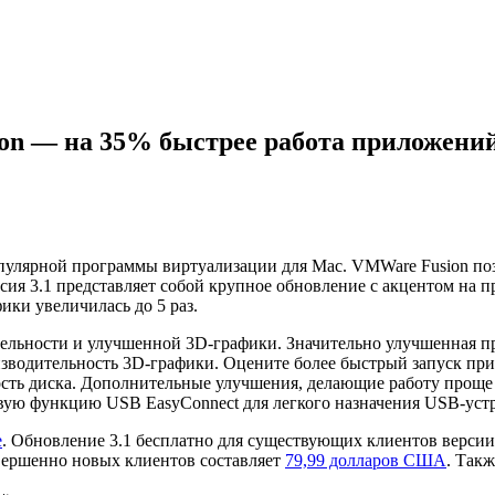
on — на 35% быстрее работа приложений,
опулярной программы виртуализации для Mac. VMWare Fusion по
рсия 3.1 представляет собой крупное обновление с акцентом на
ики увеличилась до 5 раз.
льности и улучшенной 3D-графики. Значительно улучшенная пр
изводительность 3D-графики. Оцените более быстрый запуск пр
сть диска. Дополнительные улучшения, делающие работу проще 
новую функцию USB EasyConnect для легкого назначения USB-ус
e
. Обновление 3.1 бесплатно для существующих клиентов версии
совершенно новых клиентов составляет
79,99 долларов США
. Так