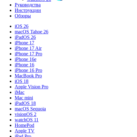
Руководства
Инструкции
Обзоры
iOS 26
macOS Tahoe 26
iPadOS 26
iPhone 17
iPhone 17 Air
iPhone 17 Pro
iPhone 16e
iPhone 16
iPhone 16 Pro
MacBook Pro
iOS 18
Apple Vision Pro
iMac
Mac mini
iPadOS 18
macOS Sequoia
visionOS 2
watchOS 11
HomePod
Apple TV
iPad Pro