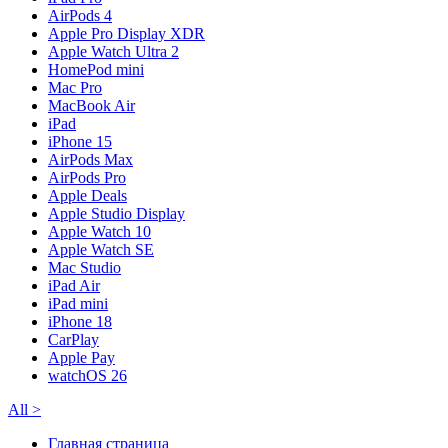
AirPods 4
Apple Pro Display XDR
Apple Watch Ultra 2
HomePod mini
Mac Pro
MacBook Air
iPad
iPhone 15
AirPods Max
AirPods Pro
Apple Deals
Apple Studio Display
Apple Watch 10
Apple Watch SE
Mac Studio
iPad Air
iPad mini
iPhone 18
CarPlay
Apple Pay
watchOS 26
All
>
Главная страница