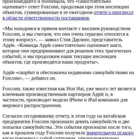
произошедшего и пообещала, что «самостоятельно
оценивает» ответ Foxconn, продолжая при этом инспекции
объектов, суммированные в ее ежегодном
отчете о прогрессе
в области ответственности поставщиков
.
«Мы находимся в прямом контакте с высшим руководством
Foxconn, и мы считаем, что они очень серьезно относятся к
этому вопросу», — заявил Стив Даулинг, представитель
Apple. «Команда Apple самостоятельно оценивает шаги,
которые они предпринимают для решения этих трагических
событий, и мы продолжим наши текущие инспекции
объектов, где производятся наши продукты».
Apple «скорбит и обеспокоена недавними самоубийствами на
Foxconn», — добавил он.
Foxconn, также известная как Hon Hai, уже много лет является
ключевым производственным партнером Apple и, в
частности, производит модели iPhone и iPad компании для
мирового распространения.
Согласно сегодняшнему отчету, в этом году на китайском
предприятии Foxconn произошло девять самоубийств и две
попытки самоубийства. Эти события произошли после того,
как в прошлом году Foxconn получила
значительную огласку
,
когда покончил с собой сотрудник, предположительно