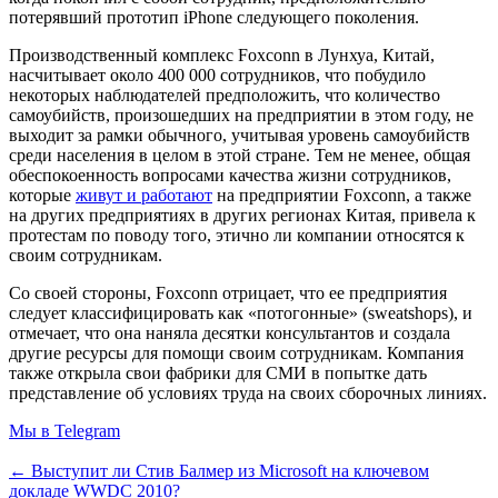
потерявший прототип iPhone следующего поколения.
Производственный комплекс Foxconn в Лунхуа, Китай,
насчитывает около 400 000 сотрудников, что побудило
некоторых наблюдателей предположить, что количество
самоубийств, произошедших на предприятии в этом году, не
выходит за рамки обычного, учитывая уровень самоубийств
среди населения в целом в этой стране. Тем не менее, общая
обеспокоенность вопросами качества жизни сотрудников,
которые
живут и работают
на предприятии Foxconn, а также
на других предприятиях в других регионах Китая, привела к
протестам по поводу того, этично ли компании относятся к
своим сотрудникам.
Со своей стороны, Foxconn отрицает, что ее предприятия
следует классифицировать как «потогонные» (sweatshops), и
отмечает, что она наняла десятки консультантов и создала
другие ресурсы для помощи своим сотрудникам. Компания
также открыла свои фабрики для СМИ в попытке дать
представление об условиях труда на своих сборочных линиях.
Мы в Telegram
← Выступит ли Стив Балмер из Microsoft на ключевом
докладе WWDC 2010?