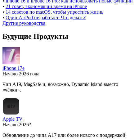
•
iPhone 16 и iPhone 16 Pro: как использовать новые функции
•
21 совет, экономящий время на iPhone
•
14 советов по macOS, чтобы упростить жизнь
•
Один AirPod не работает. Что делать?
Другие руководства
Будущие Продукты
iPhone 17e
Начало 2026 года
Чип A19, MagSafe и, возможно, Dynamic Island вместо
«чёлки».
Apple TV
Начало 2026?
Обновление до чипа A17 или более нового с поддержкой