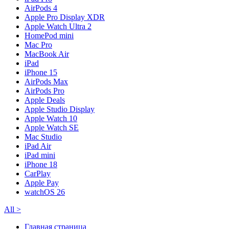
AirPods 4
Apple Pro Display XDR
Apple Watch Ultra 2
HomePod mini
Mac Pro
MacBook Air
iPad
iPhone 15
AirPods Max
AirPods Pro
Apple Deals
Apple Studio Display
Apple Watch 10
Apple Watch SE
Mac Studio
iPad Air
iPad mini
iPhone 18
CarPlay
Apple Pay
watchOS 26
All
>
Главная страница