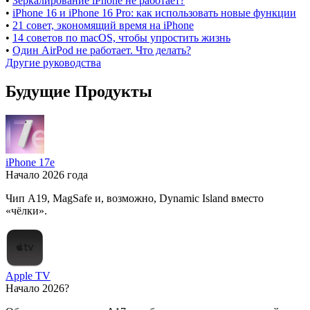
•
Зеркалирование iPhone не работает?
•
iPhone 16 и iPhone 16 Pro: как использовать новые функции
•
21 совет, экономящий время на iPhone
•
14 советов по macOS, чтобы упростить жизнь
•
Один AirPod не работает. Что делать?
Другие руководства
Будущие Продукты
iPhone 17e
Начало 2026 года
Чип A19, MagSafe и, возможно, Dynamic Island вместо
«чёлки».
Apple TV
Начало 2026?