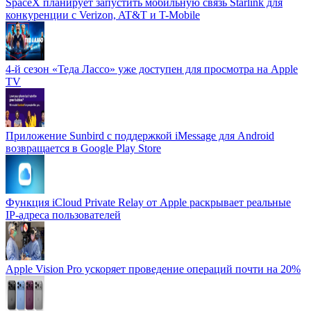
SpaceX планирует запустить мобильную связь Starlink для
конкуренции с Verizon, AT&T и T-Mobile
4-й сезон «Теда Лассо» уже доступен для просмотра на Apple
TV
Приложение Sunbird с поддержкой iMessage для Android
возвращается в Google Play Store
Функция iCloud Private Relay от Apple раскрывает реальные
IP-адреса пользователей
Apple Vision Pro ускоряет проведение операций почти на 20%