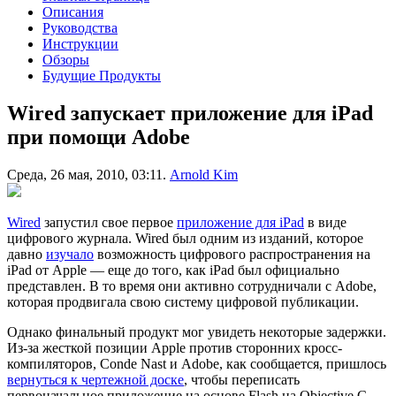
Описания
Руководства
Инструкции
Обзоры
Будущие Продукты
Wired запускает приложение для iPad
при помощи Adobe
Среда, 26 мая, 2010, 03:11.
Arnold Kim
Wired
запустил свое первое
приложение для iPad
в виде
цифрового журнала. Wired был одним из изданий, которое
давно
изучало
возможность цифрового распространения на
iPad от Apple — еще до того, как iPad был официально
представлен. В то время они активно сотрудничали с Adobe,
которая продвигала свою систему цифровой публикации.
Однако финальный продукт мог увидеть некоторые задержки.
Из-за жесткой позиции Apple против сторонних кросс-
компиляторов, Conde Nast и Adobe, как сообщается, пришлось
вернуться к чертежной доске
, чтобы переписать
первоначальное приложение на основе Flash на Objective C.