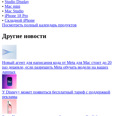
•
Studio Display
•
Mac mini
•
Mac Studio
•
iPhone 18 Pro
•
Складной iPhone
Посмотреть полный календарь продуктов
Другие новости
Новый агент для написания кода от Meta для Mac стоит до 20
раз дешевле, если разрешить Meta обучать модели на ваших
данных
У Disney+ может появиться бесплатный тариф с поддержкой
рекламы