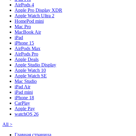
AirPods 4
Apple Pro Display XDR
Apple Watch Ultra 2
HomePod mini
Mac Pro
MacBook Air
iPad
iPhone 15
AirPods Max
AirPods Pro
Apple Deals
Apple Studio Display
Apple Watch 10
Apple Watch SE
Mac Studio
iPad Air
iPad mini
iPhone 18
CarPlay
Apple Pay
watchOS 26
All
>
Главная страница