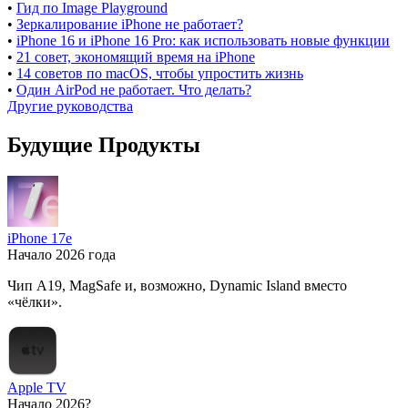
•
Гид по Image Playground
•
Зеркалирование iPhone не работает?
•
iPhone 16 и iPhone 16 Pro: как использовать новые функции
•
21 совет, экономящий время на iPhone
•
14 советов по macOS, чтобы упростить жизнь
•
Один AirPod не работает. Что делать?
Другие руководства
Будущие Продукты
iPhone 17e
Начало 2026 года
Чип A19, MagSafe и, возможно, Dynamic Island вместо
«чёлки».
Apple TV
Начало 2026?