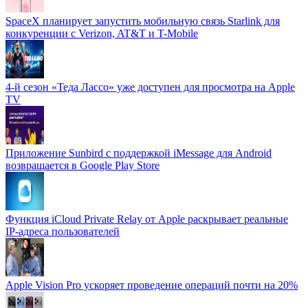
SpaceX планирует запустить мобильную связь Starlink для
конкуренции с Verizon, AT&T и T-Mobile
4-й сезон «Теда Лассо» уже доступен для просмотра на Apple
TV
Приложение Sunbird с поддержкой iMessage для Android
возвращается в Google Play Store
Функция iCloud Private Relay от Apple раскрывает реальные
IP-адреса пользователей
Apple Vision Pro ускоряет проведение операций почти на 20%