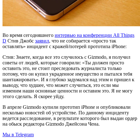
Во время сегодняшнего
интервью на конференции All Things
D
Стив Джобс
заявил
, что не собирается «просто так
оставлять» инцидент с кражей/потерей прототипа iPhone:
Стив: Знаете, когда все это случилось с Gizmodo, я получил
советы от людей, которые говорили: «Ты должен просто
оставить это, не стоит преследовать журналиста только
потому, что он купил украденное имущество и пытался тебя
шантажировать». И я глубоко задумался над этим и пришел к
выводу, что худшее, что может случиться, это если мы
изменим наши основные ценности и оставим это. Я не могу
этого сделать. Я скорее уйду.
В апреле Gizmodo купили прототип iPhone и опубликовали
несколько новостей об устройстве. По данному инциденту
ведется расследование, в результате которого был выдан ордер
на обыск редактора Gizmodo Джейсона Чена.
Мы в Telegram