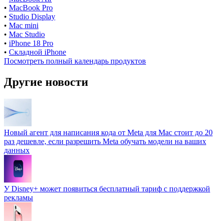
•
MacBook Pro
•
Studio Display
•
Mac mini
•
Mac Studio
•
iPhone 18 Pro
•
Складной iPhone
Посмотреть полный календарь продуктов
Другие новости
Новый агент для написания кода от Meta для Mac стоит до 20
раз дешевле, если разрешить Meta обучать модели на ваших
данных
У Disney+ может появиться бесплатный тариф с поддержкой
рекламы