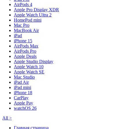
AirPods 4
Apple Pro Display XDR
Apple Watch Ultra 2
HomePod mini
Mac Pro
MacBook Air
iPad
iPhone 15
AirPods Max
AirPods Pro
Apple Deals
Apple Studio Display
Apple Watch 10
Apple Watch SE
Mac Studio
iPad Air
iPad mini
iPhone 18
CarPlay
Apple Pay
watchOS 26
All
>
Главная страница