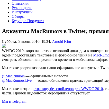
Описания
Руководства
Инструкции
Обзоры
Будущие Продукты
Аккаунты MacRumors в Twitter, пряма
Суббота, 5 июня, 2010, 19:34.
Arnold Kim
WWDC 2010 скоро начнется с основной докладом в понедельник
будем предоставлять текстовые и фото-обновления на
MacRumor
смотреть обновления в реальном времени в мобильном сафари.
Мы также реорганизовали наши официальные аккаунты в Twitte
@MacRumors
— официальные новости
@MacRumorsLive
— только обновления прямых трансляций м
Мы также создали
страницу без спойлеров для WWDC 2010
, е
части. Прямой видеопоток мероприятия отсутствует.
Мы в Telegram