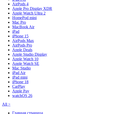
AirPods 4
Apple Pro Display XDR
Apple Watch Ultra 2
HomePod mini
Mac Pro
MacBook Air
iPad
iPhone 15
AirPods Max
AirPods Pro
Apple Deals
Apple Studio Display
Apple Watch 10
Apple Watch SE
Mac Studio
iPad Air
iPad mini
iPhone 18
CarPlay
Apple Pay
watchOS 26
All
>
Главная страница