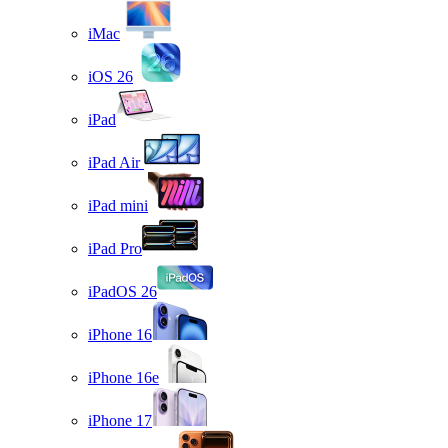
iMac
iOS 26
iPad
iPad Air
iPad mini
iPad Pro
iPadOS 26
iPhone 16
iPhone 16e
iPhone 17