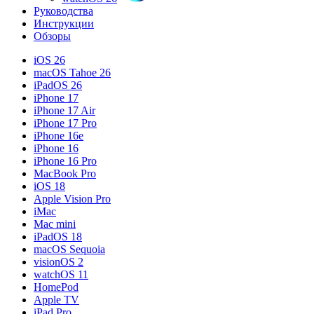
Руководства
Инструкции
Обзоры
iOS 26
macOS Tahoe 26
iPadOS 26
iPhone 17
iPhone 17 Air
iPhone 17 Pro
iPhone 16e
iPhone 16
iPhone 16 Pro
MacBook Pro
iOS 18
Apple Vision Pro
iMac
Mac mini
iPadOS 18
macOS Sequoia
visionOS 2
watchOS 11
HomePod
Apple TV
iPad Pro