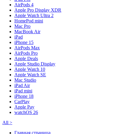
AirPods 4
Apple Pro Display XDR
Apple Watch Ultra 2
HomePod mini
Mac Pro
MacBook Air
iPad
iPhone 15
AirPods Max
AirPods Pro
Apple Deals
Apple Studio Display
Apple Watch 10
Apple Watch SE
Mac Studio
iPad Air
iPad mini
iPhone 18
CarPlay
Apple Pay
watchOS 26
All
>
Главная страница