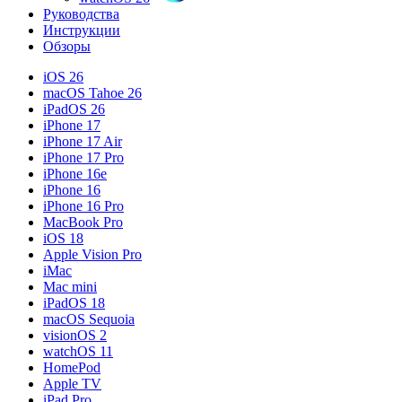
Руководства
Инструкции
Обзоры
iOS 26
macOS Tahoe 26
iPadOS 26
iPhone 17
iPhone 17 Air
iPhone 17 Pro
iPhone 16e
iPhone 16
iPhone 16 Pro
MacBook Pro
iOS 18
Apple Vision Pro
iMac
Mac mini
iPadOS 18
macOS Sequoia
visionOS 2
watchOS 11
HomePod
Apple TV
iPad Pro