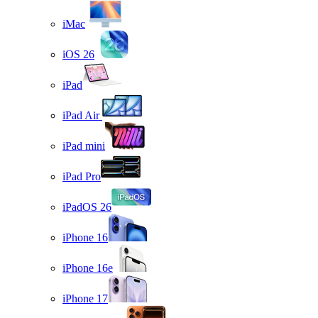
iMac
iOS 26
iPad
iPad Air
iPad mini
iPad Pro
iPadOS 26
iPhone 16
iPhone 16e
iPhone 17