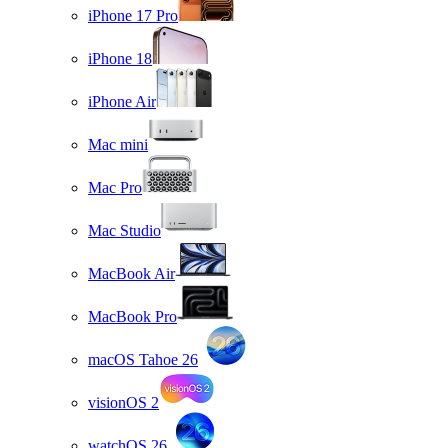
iPhone 17 Pro
iPhone 18
iPhone Air
Mac mini
Mac Pro
Mac Studio
MacBook Air
MacBook Pro
macOS Tahoe 26
visionOS 2
watchOS 26