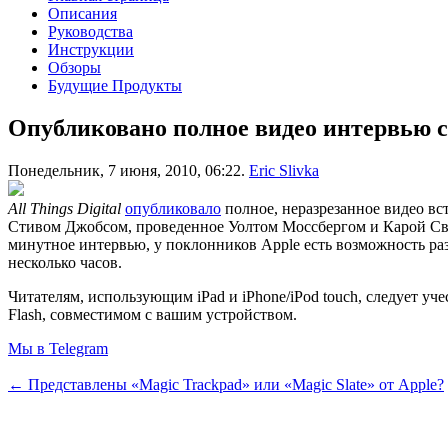
Описания
Руководства
Инструкции
Обзоры
Будущие Продукты
Опубликовано полное видео интервью 
Понедельник, 7 июня, 2010, 06:22.
Eric Slivka
All Things Digital
опубликовало
полное, неразрезанное видео вс
Стивом Джобсом, проведенное Уолтом Моссбергом и Карой С
минутное интервью, у поклонников Apple есть возможность ра
несколько часов.
Читателям, использующим iPad и iPhone/iPod touch, следует уче
Flash, совместимом с вашим устройством.
Мы в Telegram
← Представлены «Magic Trackpad» или «Magic Slate» от Apple?