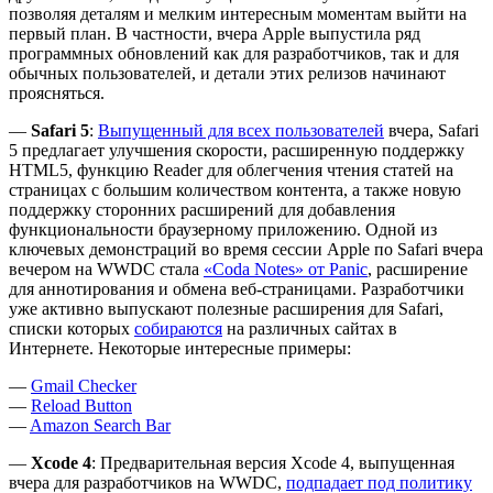
позволяя деталям и мелким интересным моментам выйти на
первый план. В частности, вчера Apple выпустила ряд
программных обновлений как для разработчиков, так и для
обычных пользователей, и детали этих релизов начинают
проясняться.
—
Safari 5
:
Выпущенный для всех пользователей
вчера, Safari
5 предлагает улучшения скорости, расширенную поддержку
HTML5, функцию Reader для облегчения чтения статей на
страницах с большим количеством контента, а также новую
поддержку сторонних расширений для добавления
функциональности браузерному приложению. Одной из
ключевых демонстраций во время сессии Apple по Safari вчера
вечером на WWDC стала
«Coda Notes» от Panic
, расширение
для аннотирования и обмена веб-страницами. Разработчики
уже активно выпускают полезные расширения для Safari,
списки которых
собираются
на различных сайтах в
Интернете. Некоторые интересные примеры:
—
Gmail Checker
—
Reload Button
—
Amazon Search Bar
—
Xcode 4
: Предварительная версия Xcode 4, выпущенная
вчера для разработчиков на WWDC,
подпадает под политику