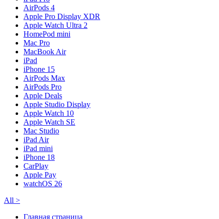
AirPods 4
Apple Pro Display XDR
Apple Watch Ultra 2
HomePod mini
Mac Pro
MacBook Air
iPad
iPhone 15
AirPods Max
AirPods Pro
Apple Deals
Apple Studio Display
Apple Watch 10
Apple Watch SE
Mac Studio
iPad Air
iPad mini
iPhone 18
CarPlay
Apple Pay
watchOS 26
All
>
Главная страница