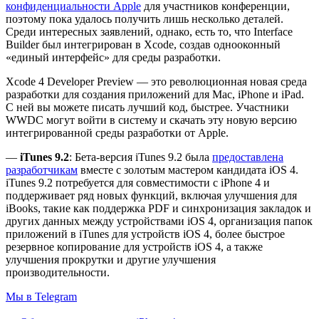
конфиденциальности Apple
для участников конференции,
поэтому пока удалось получить лишь несколько деталей.
Среди интересных заявлений, однако, есть то, что Interface
Builder был интегрирован в Xcode, создав однооконный
«единый интерфейс» для среды разработки.
Xcode 4 Developer Preview — это революционная новая среда
разработки для создания приложений для Mac, iPhone и iPad.
С ней вы можете писать лучший код, быстрее. Участники
WWDC могут войти в систему и скачать эту новую версию
интегрированной среды разработки от Apple.
—
iTunes 9.2
: Бета-версия iTunes 9.2 была
предоставлена
разработчикам
вместе с золотым мастером кандидата iOS 4.
iTunes 9.2 потребуется для совместимости с iPhone 4 и
поддерживает ряд новых функций, включая улучшения для
iBooks, такие как поддержка PDF и синхронизация закладок и
других данных между устройствами iOS 4, организация папок
приложений в iTunes для устройств iOS 4, более быстрое
резервное копирование для устройств iOS 4, а также
улучшения прокрутки и другие улучшения
производительности.
Мы в Telegram