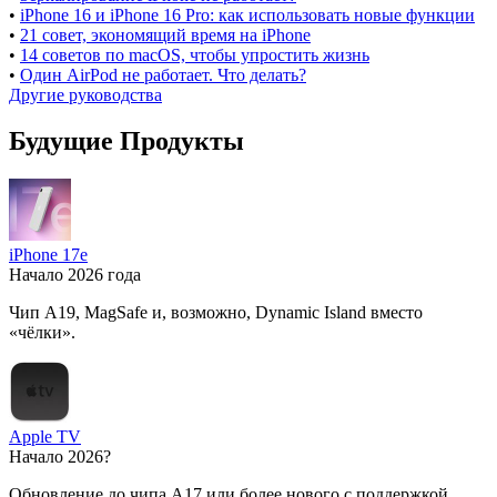
•
iPhone 16 и iPhone 16 Pro: как использовать новые функции
•
21 совет, экономящий время на iPhone
•
14 советов по macOS, чтобы упростить жизнь
•
Один AirPod не работает. Что делать?
Другие руководства
Будущие Продукты
iPhone 17e
Начало 2026 года
Чип A19, MagSafe и, возможно, Dynamic Island вместо
«чёлки».
Apple TV
Начало 2026?
Обновление до чипа A17 или более нового с поддержкой