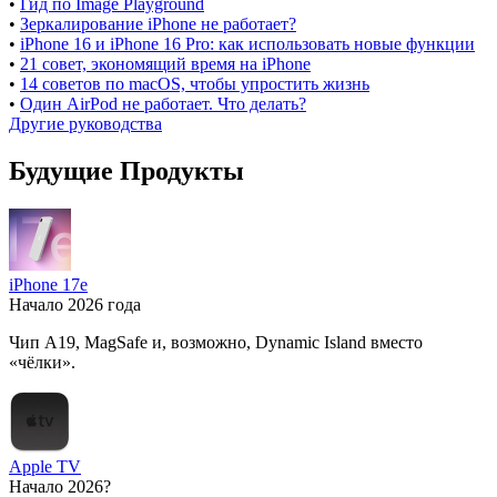
•
Гид по Image Playground
•
Зеркалирование iPhone не работает?
•
iPhone 16 и iPhone 16 Pro: как использовать новые функции
•
21 совет, экономящий время на iPhone
•
14 советов по macOS, чтобы упростить жизнь
•
Один AirPod не работает. Что делать?
Другие руководства
Будущие Продукты
iPhone 17e
Начало 2026 года
Чип A19, MagSafe и, возможно, Dynamic Island вместо
«чёлки».
Apple TV
Начало 2026?