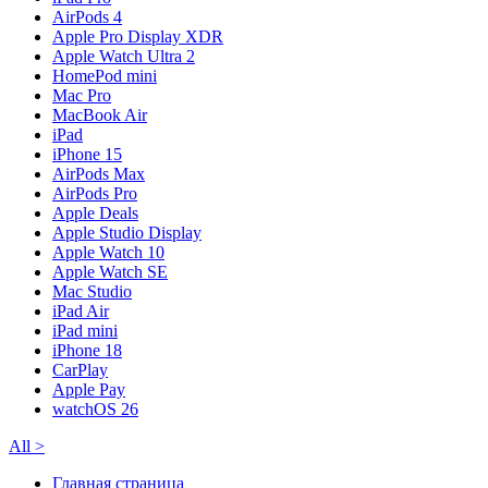
AirPods 4
Apple Pro Display XDR
Apple Watch Ultra 2
HomePod mini
Mac Pro
MacBook Air
iPad
iPhone 15
AirPods Max
AirPods Pro
Apple Deals
Apple Studio Display
Apple Watch 10
Apple Watch SE
Mac Studio
iPad Air
iPad mini
iPhone 18
CarPlay
Apple Pay
watchOS 26
All
>
Главная страница