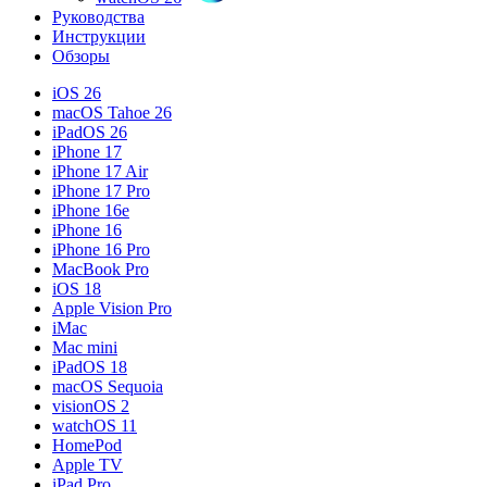
Руководства
Инструкции
Обзоры
iOS 26
macOS Tahoe 26
iPadOS 26
iPhone 17
iPhone 17 Air
iPhone 17 Pro
iPhone 16e
iPhone 16
iPhone 16 Pro
MacBook Pro
iOS 18
Apple Vision Pro
iMac
Mac mini
iPadOS 18
macOS Sequoia
visionOS 2
watchOS 11
HomePod
Apple TV
iPad Pro