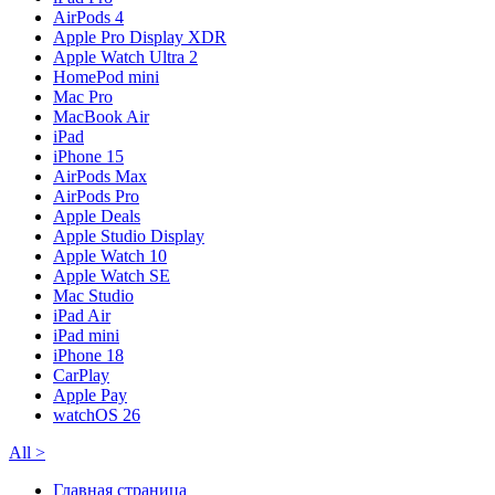
AirPods 4
Apple Pro Display XDR
Apple Watch Ultra 2
HomePod mini
Mac Pro
MacBook Air
iPad
iPhone 15
AirPods Max
AirPods Pro
Apple Deals
Apple Studio Display
Apple Watch 10
Apple Watch SE
Mac Studio
iPad Air
iPad mini
iPhone 18
CarPlay
Apple Pay
watchOS 26
All
>
Главная страница