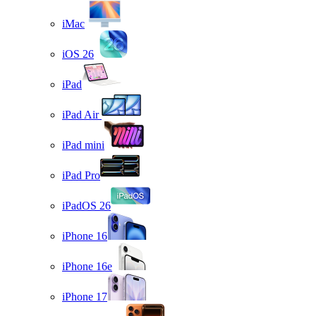
iMac
iOS 26
iPad
iPad Air
iPad mini
iPad Pro
iPadOS 26
iPhone 16
iPhone 16e
iPhone 17