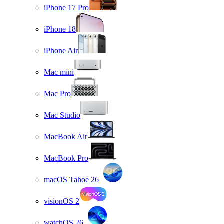
iPhone 17 Pro
iPhone 18
iPhone Air
Mac mini
Mac Pro
Mac Studio
MacBook Air
MacBook Pro
macOS Tahoe 26
visionOS 2
watchOS 26