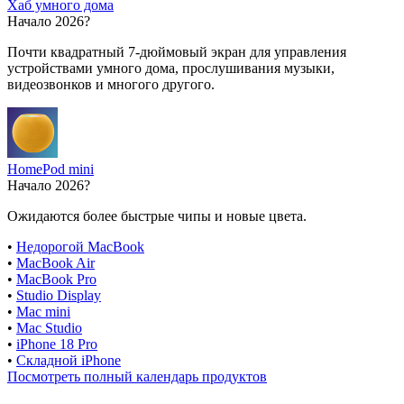
Хаб умного дома
Начало 2026?
Почти квадратный 7-дюймовый экран для управления
устройствами умного дома, прослушивания музыки,
видеозвонков и многого другого.
HomePod mini
Начало 2026?
Ожидаются более быстрые чипы и новые цвета.
•
Недорогой MacBook
•
MacBook Air
•
MacBook Pro
•
Studio Display
•
Mac mini
•
Mac Studio
•
iPhone 18 Pro
•
Складной iPhone
Посмотреть полный календарь продуктов