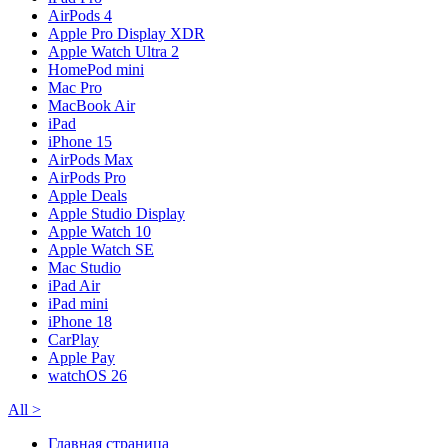
AirPods 4
Apple Pro Display XDR
Apple Watch Ultra 2
HomePod mini
Mac Pro
MacBook Air
iPad
iPhone 15
AirPods Max
AirPods Pro
Apple Deals
Apple Studio Display
Apple Watch 10
Apple Watch SE
Mac Studio
iPad Air
iPad mini
iPhone 18
CarPlay
Apple Pay
watchOS 26
All
>
Главная страница