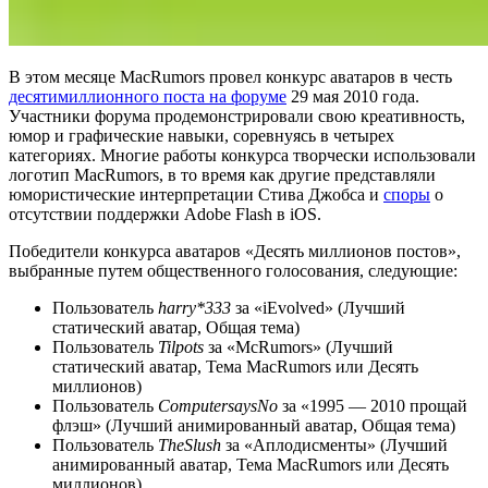
В этом месяце MacRumors провел конкурс аватаров в честь
десятимиллионного поста на форуме
29 мая 2010 года.
Участники форума продемонстрировали свою креативность,
юмор и графические навыки, соревнуясь в четырех
категориях. Многие работы конкурса творчески использовали
логотип MacRumors, в то время как другие представляли
юмористические интерпретации Стива Джобса и
споры
о
отсутствии поддержки Adobe Flash в iOS.
Победители конкурса аватаров «Десять миллионов постов»,
выбранные путем общественного голосования, следующие:
Пользователь
harry*333
за «iEvolved» (Лучший
статический аватар, Общая тема)
Пользователь
Tilpots
за «McRumors» (Лучший
статический аватар, Тема MacRumors или Десять
миллионов)
Пользователь
ComputersaysNo
за «1995 — 2010 прощай
флэш» (Лучший анимированный аватар, Общая тема)
Пользователь
TheSlush
за «Аплодисменты» (Лучший
анимированный аватар, Тема MacRumors или Десять
миллионов)