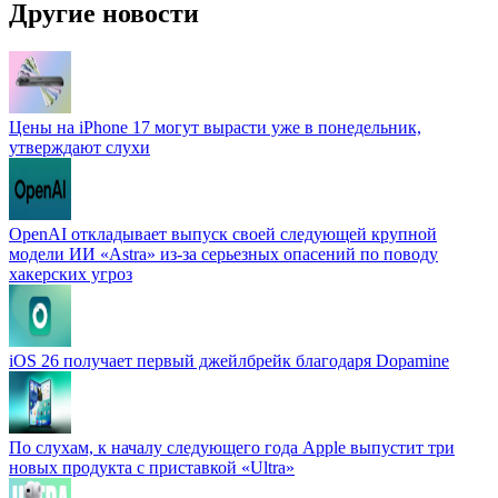
Другие новости
Цены на iPhone 17 могут вырасти уже в понедельник,
утверждают слухи
OpenAI откладывает выпуск своей следующей крупной
модели ИИ «Astra» из-за серьезных опасений по поводу
хакерских угроз
iOS 26 получает первый джейлбрейк благодаря Dopamine
По слухам, к началу следующего года Apple выпустит три
новых продукта с приставкой «Ultra»