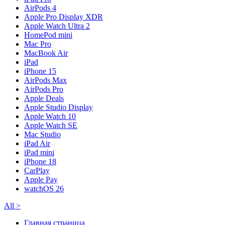
AirPods 4
Apple Pro Display XDR
Apple Watch Ultra 2
HomePod mini
Mac Pro
MacBook Air
iPad
iPhone 15
AirPods Max
AirPods Pro
Apple Deals
Apple Studio Display
Apple Watch 10
Apple Watch SE
Mac Studio
iPad Air
iPad mini
iPhone 18
CarPlay
Apple Pay
watchOS 26
All
>
Главная страница