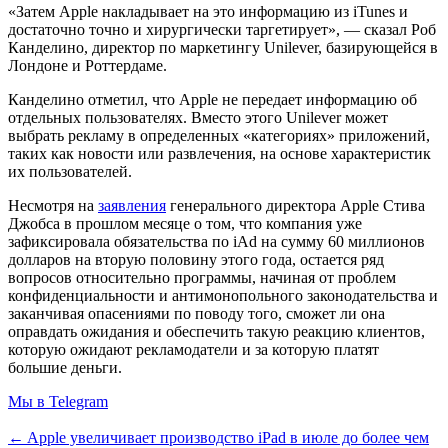
«Затем Apple накладывает на это информацию из iTunes и
достаточно точно и хирургически таргетирует», — сказал Роб
Канделино, директор по маркетингу Unilever, базирующейся в
Лондоне и Роттердаме.
Канделино отметил, что Apple не передает информацию об
отдельных пользователях. Вместо этого Unilever может
выбрать рекламу в определенных «категориях» приложений,
таких как новости или развлечения, на основе характеристик
их пользователей.
Несмотря на
заявления
генерального директора Apple Стива
Джобса в прошлом месяце о том, что компания уже
зафиксировала обязательства по iAd на сумму 60 миллионов
долларов на вторую половину этого года, остается ряд
вопросов относительно программы, начиная от проблем
конфиденциальности и антимонопольного законодательства и
заканчивая опасениями по поводу того, сможет ли она
оправдать ожидания и обеспечить такую реакцию клиентов,
которую ожидают рекламодатели и за которую платят
большие деньги.
Мы в Telegram
← Apple увеличивает производство iPad в июле до более чем