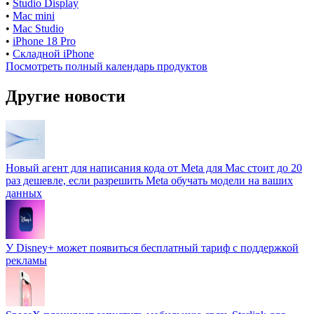
•
Studio Display
•
Mac mini
•
Mac Studio
•
iPhone 18 Pro
•
Складной iPhone
Посмотреть полный календарь продуктов
Другие новости
Новый агент для написания кода от Meta для Mac стоит до 20
раз дешевле, если разрешить Meta обучать модели на ваших
данных
У Disney+ может появиться бесплатный тариф с поддержкой
рекламы