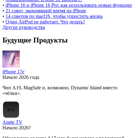
•
iPhone 16 и iPhone 16 Pro: как использовать новые функции
•
21 совет, экономящий время на iPhone
•
14 советов по macOS, чтобы упростить жизнь
•
Один AirPod не работает. Что делать?
Другие руководства
Будущие Продукты
iPhone 17e
Начало 2026 года
Чип A19, MagSafe и, возможно, Dynamic Island вместо
«чёлки».
Apple TV
Начало 2026?