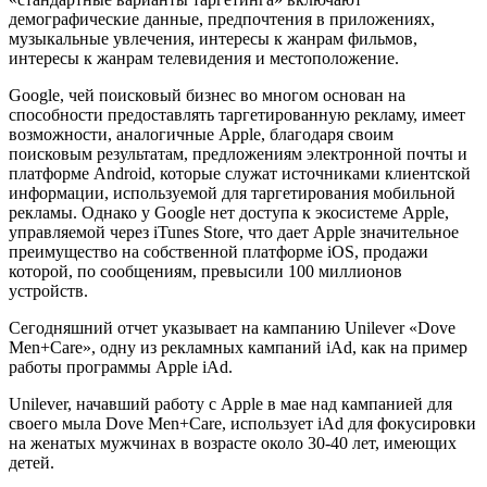
демографические данные, предпочтения в приложениях,
музыкальные увлечения, интересы к жанрам фильмов,
интересы к жанрам телевидения и местоположение.
Google, чей поисковый бизнес во многом основан на
способности предоставлять таргетированную рекламу, имеет
возможности, аналогичные Apple, благодаря своим
поисковым результатам, предложениям электронной почты и
платформе Android, которые служат источниками клиентской
информации, используемой для таргетирования мобильной
рекламы. Однако у Google нет доступа к экосистеме Apple,
управляемой через iTunes Store, что дает Apple значительное
преимущество на собственной платформе iOS, продажи
которой, по сообщениям, превысили 100 миллионов
устройств.
Сегодняшний отчет указывает на кампанию Unilever «Dove
Men+Care», одну из рекламных кампаний iAd, как на пример
работы программы Apple iAd.
Unilever, начавший работу с Apple в мае над кампанией для
своего мыла Dove Men+Care, использует iAd для фокусировки
на женатых мужчинах в возрасте около 30-40 лет, имеющих
детей.