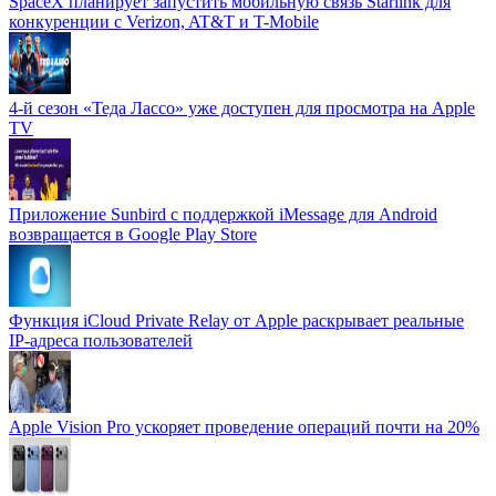
SpaceX планирует запустить мобильную связь Starlink для
конкуренции с Verizon, AT&T и T-Mobile
4-й сезон «Теда Лассо» уже доступен для просмотра на Apple
TV
Приложение Sunbird с поддержкой iMessage для Android
возвращается в Google Play Store
Функция iCloud Private Relay от Apple раскрывает реальные
IP-адреса пользователей
Apple Vision Pro ускоряет проведение операций почти на 20%