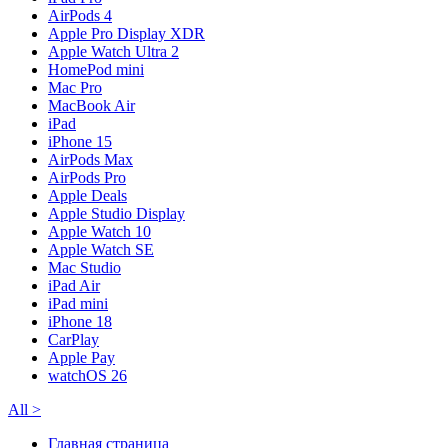
AirPods 4
Apple Pro Display XDR
Apple Watch Ultra 2
HomePod mini
Mac Pro
MacBook Air
iPad
iPhone 15
AirPods Max
AirPods Pro
Apple Deals
Apple Studio Display
Apple Watch 10
Apple Watch SE
Mac Studio
iPad Air
iPad mini
iPhone 18
CarPlay
Apple Pay
watchOS 26
All
>
Главная страница