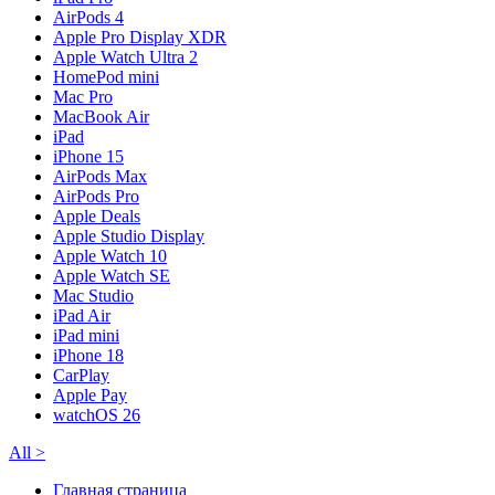
AirPods 4
Apple Pro Display XDR
Apple Watch Ultra 2
HomePod mini
Mac Pro
MacBook Air
iPad
iPhone 15
AirPods Max
AirPods Pro
Apple Deals
Apple Studio Display
Apple Watch 10
Apple Watch SE
Mac Studio
iPad Air
iPad mini
iPhone 18
CarPlay
Apple Pay
watchOS 26
All
>
Главная страница