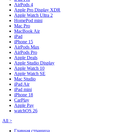
AirPods 4
Apple Pro Display XDR
Apple Watch Ultra 2
HomePod mini
Mac Pro
MacBook Air
iPad
iPhone 15
AirPods Max
AirPods Pro
Apple Deals
Apple Studio Display
Apple Watch 10
Apple Watch SE
Mac Studio
iPad Air
iPad mini
iPhone 18
CarPlay
Apple Pay
watchOS 26
All
>
Главная страница