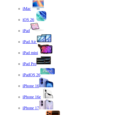
iMac
iOS 26
iPad
iPad Air
iPad mini
iPad Pro
iPadOS 26
iPhone 16
iPhone 16e
iPhone 17