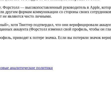
. Форстолл — высокопоставленный руководитель в Apple, котор
или другим формам коммуникации со стороны своих сотрудников
нт не являются чисто личными.
ный», хотя Твиттер подтвердил, что они верифицировали аккаун
анных аккаунта (Форстолл изменил свой профиль, чтобы он глас
филь, приводят к потере значка. Если вы потеряли значок вериф
 новые аналитические политики