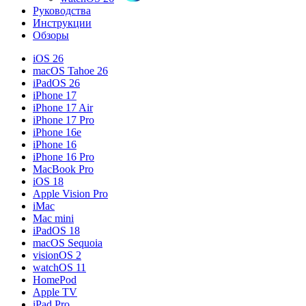
Руководства
Инструкции
Обзоры
iOS 26
macOS Tahoe 26
iPadOS 26
iPhone 17
iPhone 17 Air
iPhone 17 Pro
iPhone 16e
iPhone 16
iPhone 16 Pro
MacBook Pro
iOS 18
Apple Vision Pro
iMac
Mac mini
iPadOS 18
macOS Sequoia
visionOS 2
watchOS 11
HomePod
Apple TV
iPad Pro