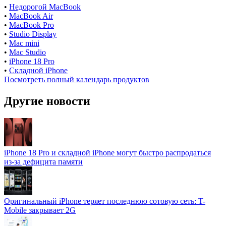
•
Недорогой MacBook
•
MacBook Air
•
MacBook Pro
•
Studio Display
•
Mac mini
•
Mac Studio
•
iPhone 18 Pro
•
Складной iPhone
Посмотреть полный календарь продуктов
Другие новости
iPhone 18 Pro и складной iPhone могут быстро распродаться
из-за дефицита памяти
Оригинальный iPhone теряет последнюю сотовую сеть: T-
Mobile закрывает 2G