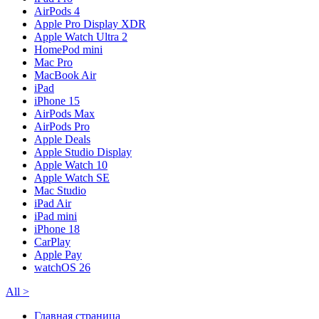
AirPods 4
Apple Pro Display XDR
Apple Watch Ultra 2
HomePod mini
Mac Pro
MacBook Air
iPad
iPhone 15
AirPods Max
AirPods Pro
Apple Deals
Apple Studio Display
Apple Watch 10
Apple Watch SE
Mac Studio
iPad Air
iPad mini
iPhone 18
CarPlay
Apple Pay
watchOS 26
All
>
Главная страница