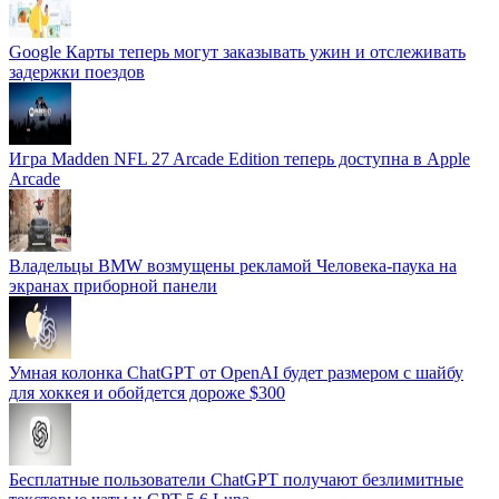
Google Карты теперь могут заказывать ужин и отслеживать
задержки поездов
Игра Madden NFL 27 Arcade Edition теперь доступна в Apple
Arcade
Владельцы BMW возмущены рекламой Человека-паука на
экранах приборной панели
Умная колонка ChatGPT от OpenAI будет размером с шайбу
для хоккея и обойдется дороже $300
Бесплатные пользователи ChatGPT получают безлимитные