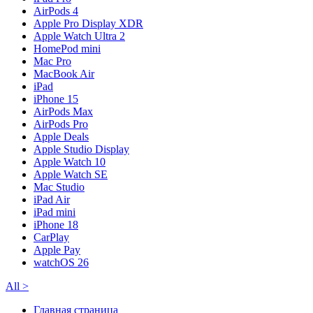
AirPods 4
Apple Pro Display XDR
Apple Watch Ultra 2
HomePod mini
Mac Pro
MacBook Air
iPad
iPhone 15
AirPods Max
AirPods Pro
Apple Deals
Apple Studio Display
Apple Watch 10
Apple Watch SE
Mac Studio
iPad Air
iPad mini
iPhone 18
CarPlay
Apple Pay
watchOS 26
All
>
Главная страница