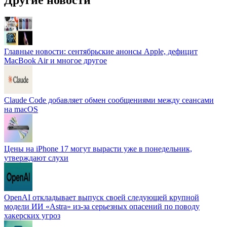
Главные новости: сентябрьские анонсы Apple, дефицит
MacBook Air и многое другое
Claude Code добавляет обмен сообщениями между сеансами
на macOS
Цены на iPhone 17 могут вырасти уже в понедельник,
утверждают слухи
OpenAI откладывает выпуск своей следующей крупной
модели ИИ «Astra» из-за серьезных опасений по поводу
хакерских угроз