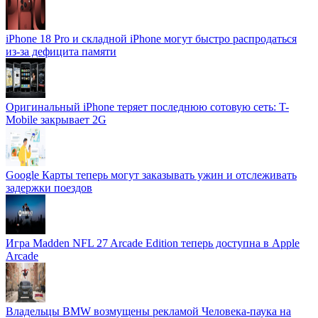
iPhone 18 Pro и складной iPhone могут быстро распродаться
из-за дефицита памяти
Оригинальный iPhone теряет последнюю сотовую сеть: T-
Mobile закрывает 2G
Google Карты теперь могут заказывать ужин и отслеживать
задержки поездов
Игра Madden NFL 27 Arcade Edition теперь доступна в Apple
Arcade
Владельцы BMW возмущены рекламой Человека-паука на