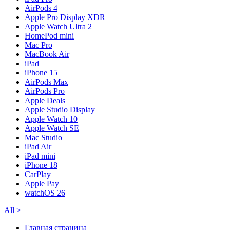
AirPods 4
Apple Pro Display XDR
Apple Watch Ultra 2
HomePod mini
Mac Pro
MacBook Air
iPad
iPhone 15
AirPods Max
AirPods Pro
Apple Deals
Apple Studio Display
Apple Watch 10
Apple Watch SE
Mac Studio
iPad Air
iPad mini
iPhone 18
CarPlay
Apple Pay
watchOS 26
All
>
Главная страница