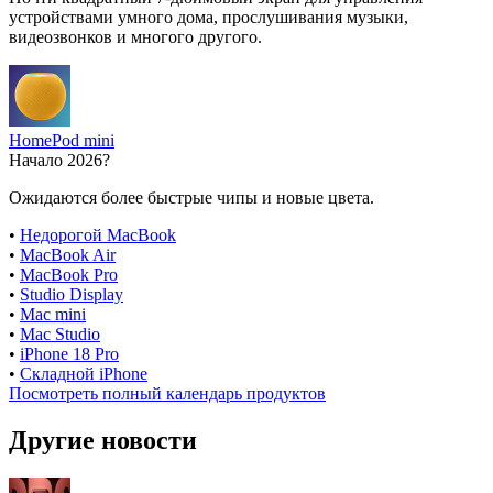
устройствами умного дома, прослушивания музыки,
видеозвонков и многого другого.
HomePod mini
Начало 2026?
Ожидаются более быстрые чипы и новые цвета.
•
Недорогой MacBook
•
MacBook Air
•
MacBook Pro
•
Studio Display
•
Mac mini
•
Mac Studio
•
iPhone 18 Pro
•
Складной iPhone
Посмотреть полный календарь продуктов
Другие новости