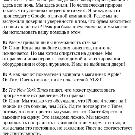
здесь всю ночь. Мы здесь жили. Но человеческая природа
такова, что успешных людей критикуют. Я вижу, как это
происходит с Google, отличной компанией. Разве мы не
заслужили доверия и уверенности в том, что будем заботиться
о наших клиентах? Реакция была преувеличена, и мы могли
бы использовать вашу помощь в этом.
В:
Рассматривали ли вы возможность отзыва?
О:
Стив: Когда вы любите своих клиентов, ничто не
исключается. Но мы хотим опираться на данные. Мы
отправляли инженеров к людям домой для тестирования
оборудования и сбора журналов. И мы не выбивали двери!
В:
А как насчет показателей возврата в магазинах Apple?
О:
Тим: Очень низкие, ниже показателей AT&T.
В:
The New York Times
пишет, что может существовать
программное исправление. Это правда?
О:
Стив: Мы только что обсуждали, что iPhone 4 теряет на 1
звонок из ста больше, чем 3GS. Идите поговорите с Times,
потому что они просто выдумывают это. Скотт Форстолл
выходит на сцену: Это заведомо ложно. Мы можем
продолжать настраивать взаимодействие модема с сетью, и
мы делаем это постоянно, но заявление
Times
не соответствует
действительности.