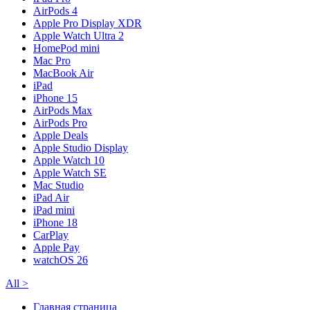
AirPods 4
Apple Pro Display XDR
Apple Watch Ultra 2
HomePod mini
Mac Pro
MacBook Air
iPad
iPhone 15
AirPods Max
AirPods Pro
Apple Deals
Apple Studio Display
Apple Watch 10
Apple Watch SE
Mac Studio
iPad Air
iPad mini
iPhone 18
CarPlay
Apple Pay
watchOS 26
All
>
Главная страница