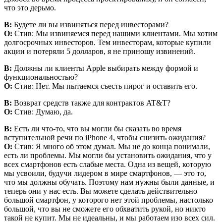
что это дерьмо.
В:
Будете ли вы извиняться перед инвесторами?
О:
Стив: Мы извиняемся перед нашими клиентами. Мы хотим
долгосрочных инвесторов. Тем инвесторам, которые купили
акции и потеряли 5 долларов, я не приношу извинений.
В:
Должны ли клиенты Apple выбирать между формой и
функциональностью?
О:
Стив: Нет. Мы пытаемся съесть пирог и оставить его.
В:
Возврат средств также для контрактов AT&T?
О:
Стив: Думаю, да.
В:
Есть ли что-то, что вы могли бы сказать во время
вступительной речи по iPhone 4, чтобы снизить ожидания?
О:
Стив: Я много об этом думал. Мы не до конца понимали,
есть ли проблемы. Мы могли бы установить ожидания, что у
всех смартфонов есть слабые места. Одна из вещей, которую
мы усвоили, будучи лидером в мире смартфонов, — это то,
что мы должны обучать. Поэтому нам нужны были данные, и
теперь они у нас есть. Вы можете сделать действительно
большой смартфон, у которого нет этой проблемы, настолько
большой, что вы не сможете его обхватить рукой, но никто
такой не купит. Мы не идеальны, и мы работаем изо всех сил.