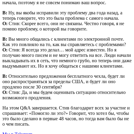
начала, поэтому я не совсем понимаю ваш вопрос.
В:
Ну, вы якобы исправили эту проблему два года назад, а
теперь говорите, что это была проблема с самого начала.
О:
Стив: Скорее всего, они не связаны. Честно говоря, я не
помню проблему, о которой вы говорите.
В:
Вы много общались с клиентами по электронной почте.
Как это повлияло на то, как вы справляетесь с проблемами?
О:
Стив: Я всегда это делал… мой адрес известен. Но я
получаю много писем и не могу ответить на все. Люди начали
выкладывать их в сеть, что немного грубо, но теперь они даже
выдумывают их. Но я хочу общаться с нашими клиентами.
В:
Относительно предложения бесплатного чехла, будет ли
оно распространяться за пределы США, и будет ли оно
продлено после 30 сентября?
О:
Стив: Да, и мы будем оценивать ситуацию относительно
возможного продления.
На этом Q&A завершается. Стив благодарит всех за участие и
спрашивает: «Помогло ли это?» Говорит, что хотел бы, чтобы
это было сделано в первые 48 часов, но тогда вам было бы не
о чем писать.