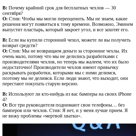
В:
Почему крайний срок для бесплатных чехлов — 30
сентября?
О:
Стив: Чтобы мы могли переоценить. Мы не знаем, какие
решения могут появиться к тому времени. Возможно, Эминем
выпустит пластырь, который закроет угол, и все захотят его.
В:
Если вы купили сторонний чехол, можете ли вы получить
возврат средств?
О:
Стив: Мы не возвращаем деньги за сторонние чехлы. Их
очень мало, потому что мы не делились разработками с
производителями чехлов, но теперь мы жалеем, что их было
недостаточно! Производители чехлов имеют привычку
раскрывать разработки, которыми мы с ними делимся,
поэтому мы не делимся. Если люди знают, что выходит, они
перестают покупать старую версию.
В:
Используют ли кто-нибудь из вас бамперы на своих iPhone
4?
О:
Все три руководителя поднимают свои телефоны… без
бамперов или чехлов. Стив: Я нет, и у меня лучше прием. Я
не вижу проблемы «мертвой хватки».