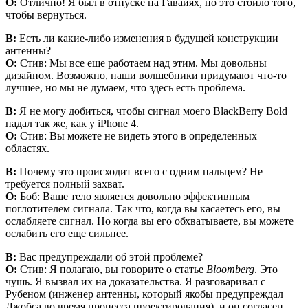
О:
Отлично! Я был в отпуске на Гавайях, но это стоило того,
чтобы вернуться.
В:
Есть ли какие-либо изменения в будущей конструкции
антенны?
О:
Стив: Мы все еще работаем над этим. Мы довольны
дизайном. Возможно, наши волшебники придумают что-то
лучшее, но мы не думаем, что здесь есть проблема.
В:
Я не могу добиться, чтобы сигнал моего BlackBerry Bold
падал так же, как у iPhone 4.
О:
Стив: Вы можете не видеть этого в определенных
областях.
В:
Почему это происходит всего с одним пальцем? Не
требуется полный захват.
О:
Боб: Ваше тело является довольно эффективным
поглотителем сигнала. Так что, когда вы касаетесь его, вы
ослабляете сигнал. Но когда вы его обхватываете, вы можете
ослабить его еще сильнее.
В:
Вас предупреждали об этой проблеме?
О:
Стив: Я полагаю, вы говорите о статье
Bloomberg
. Это
чушь. Я вызвал их на доказательства. Я разговаривал с
Рубеном (инженер антенны, который якобы предупреждал
Джобса во время процесса проектирования), и он согласен,