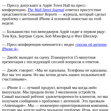
— Прессу допускают в Apple Town Hall на пресс-
конференцию.
The Wall Street Journal
отметил присутствие
представителя
Consumer Reports
— журнала, который сделал
проблему с антенной iPhone 4 основной новостью на этой
неделе.
— Большинство топ-менеджеров Apple сидят в первом ряду:
Тим Кук, Бертран Серле, Боб Мэнсфилд и Фил Шиллер.
— Пресс-конференция начинается с видео
«песни об антенне
iPhone 4»
.
— Джобс выходит на сцену. Планируется 15-минутная
презентация с последующей сессией вопросов и ответов.
— Джобс говорит: «Мы не идеальны. Телефоны не идеальны.
Все мы это знаем. Но мы хотим делать наших пользователей
счастливыми».
— iPhone 4 — лучший продукт, который мы когда-либо
выпускали. Мы продали более 3 миллионов устройств.
Самый высокий рейтинг удовлетворенности клиентов, но мы
получаем сообщения о проблемах с антенной. Это прозвали
«Antennagate». Мы — инженерно-ориентированная компания,
поэтому мы хотели найти реальную проблему. Итак, вот наши