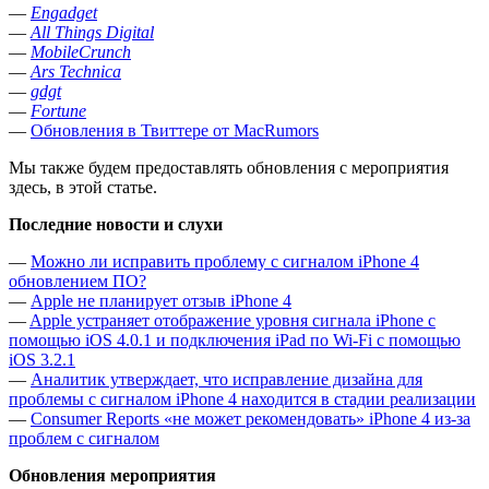
—
Engadget
—
All Things Digital
—
MobileCrunch
—
Ars Technica
—
gdgt
—
Fortune
—
Обновления в Твиттере от MacRumors
Мы также будем предоставлять обновления с мероприятия
здесь, в этой статье.
Последние новости и слухи
—
Можно ли исправить проблему с сигналом iPhone 4
обновлением ПО?
—
Apple не планирует отзыв iPhone 4
—
Apple устраняет отображение уровня сигнала iPhone с
помощью iOS 4.0.1 и подключения iPad по Wi-Fi с помощью
iOS 3.2.1
—
Аналитик утверждает, что исправление дизайна для
проблемы с сигналом iPhone 4 находится в стадии реализации
—
Consumer Reports «не может рекомендовать» iPhone 4 из-за
проблем с сигналом
Обновления мероприятия