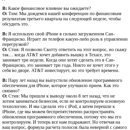
В:
Какое финансовое влияние вы ожидаете?
О:
Тим: Мы дождемся нашей конференции по финансовым
результатам третьего квартала на следующей неделе, чтобы
обсудить это.
В:
Я использую свой iPhone в сильно загруженном Сан-
Франциско. Играет ли телефон какую-либо роль в управлении
перегрузкой?
О:
Стив: Я позволю Скотту ответить на этот вопрос, но скажу
так… когда AT&T хочет добавить вышку в Техасе, это
занимает три недели. Когда они хотят сделать это в Сан-
Франциско, это занимает три года. Никто не хочет этого у
себя во дворе. AT&T инвестирует, но это требует времени.
В:
Пару лет назад вы выпустили обновление программного
обеспечения для iPhone, которое улучшило прием. Как это
связано?
О:
Стив: Мы пришли к выводу около 8 лет назад, что не
хотим заниматься бизнесом, если не контролируем основную
технологию. И мы сделали это с iPod, а затем перешли к
iPhone, где мы можем беспрепятственно распространять
обновления программного обеспечения, потому что мы его
контролируем. И теперь все нам подражают. Но отвечая на
ваш вопрос, формула расчета полосок была неверной с самого