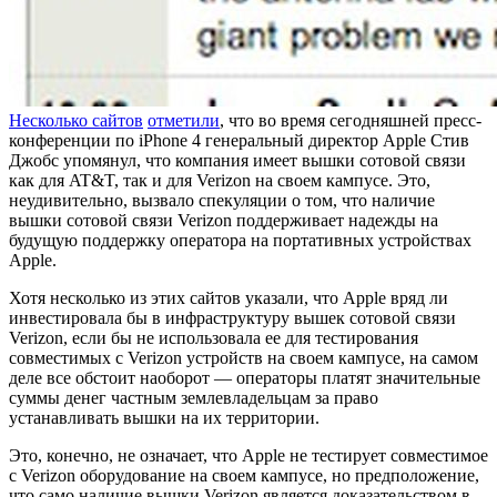
Несколько сайтов
отметили
, что во время сегодняшней пресс-
конференции по iPhone 4 генеральный директор Apple Стив
Джобс упомянул, что компания имеет вышки сотовой связи
как для AT&T, так и для Verizon на своем кампусе. Это,
неудивительно, вызвало спекуляции о том, что наличие
вышки сотовой связи Verizon поддерживает надежды на
будущую поддержку оператора на портативных устройствах
Apple.
Хотя несколько из этих сайтов указали, что Apple вряд ли
инвестировала бы в инфраструктуру вышек сотовой связи
Verizon, если бы не использовала ее для тестирования
совместимых с Verizon устройств на своем кампусе, на самом
деле все обстоит наоборот — операторы платят значительные
суммы денег частным землевладельцам за право
устанавливать вышки на их территории.
Это, конечно, не означает, что Apple не тестирует совместимое
с Verizon оборудование на своем кампусе, но предположение,
что само наличие вышки Verizon является доказательством в