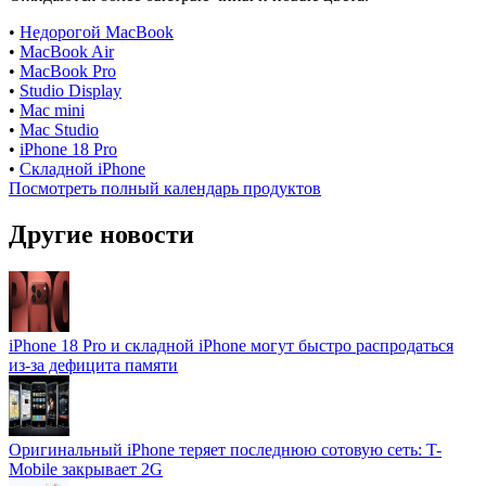
•
Недорогой MacBook
•
MacBook Air
•
MacBook Pro
•
Studio Display
•
Mac mini
•
Mac Studio
•
iPhone 18 Pro
•
Складной iPhone
Посмотреть полный календарь продуктов
Другие новости
iPhone 18 Pro и складной iPhone могут быстро распродаться
из-за дефицита памяти
Оригинальный iPhone теряет последнюю сотовую сеть: T-
Mobile закрывает 2G