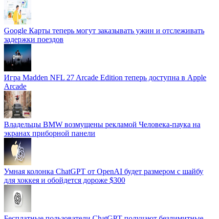
Google Карты теперь могут заказывать ужин и отслеживать
задержки поездов
Игра Madden NFL 27 Arcade Edition теперь доступна в Apple
Arcade
Владельцы BMW возмущены рекламой Человека-паука на
экранах приборной панели
Умная колонка ChatGPT от OpenAI будет размером с шайбу
для хоккея и обойдется дороже $300
Бесплатные пользователи ChatGPT получают безлимитные