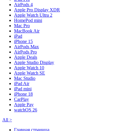
AirPods 4
Apple Pro Display XDR
Apple Watch Ultra 2
HomePod mini
Mac Pro
MacBook Air
iPad
iPhone 15
AirPods Max
AirPods Pro
Apple Deals
Apple Studio Display
Apple Watch 10
Apple Watch SE
Mac Studio
iPad Air
iPad mini
iPhone 18
CarPlay
Apple Pay
watchOS 26
All
>
Главная страница