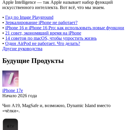
Apple Intelligence — так Apple называет набор функций
искусственного интеллекта. Вот всё, что мы знаем.
•
Гид по Image Playground
•
Зеркалирование iPhone не работает?
•
iPhone 16 и iPhone 16 Pro: как использовать новые функции
•
21 совет, экономящий время на iPhone
•
14 советов по macOS, чтобы упростить жизнь
•
Один AirPod не работает. Что делать?
Другие руководства
Будущие Продукты
iPhone 17e
Начало 2026 года
Чип A19, MagSafe и, возможно, Dynamic Island вместо
«чёлки».