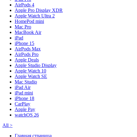
AirPods 4
Apple Pro Display XDR
Apple Watch Ultra 2
HomePod mini
Mac Pro
MacBook Air
iPad
iPhone 15
AirPods Max
AirPods Pro
Apple Deals
Apple Studio Display
Apple Watch 10
Apple Watch SE
Mac Studio
iPad Air
iPad mini
iPhone 18
CarPlay
Apple Pay
watchOS 26
All
>
Главная страница