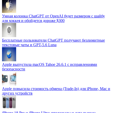
Умная колонка ChatGPT от OpenAI будет размером с шайбу
для хоккея и обойдется дороже $300
Бесплатные пользователи ChatGPT получают безлимитные
текстовые чаты и GPT-5.6 Luna
Apple выпустила macOS Tahoe 26.6.1 с исправлениями
безопасности
Apple повысила стоимость обмена (Trade-In) для iPhone, Mac и
других устройств
iPhone 18 Pro и iPhone Ultra: предзаказы и дата выхода