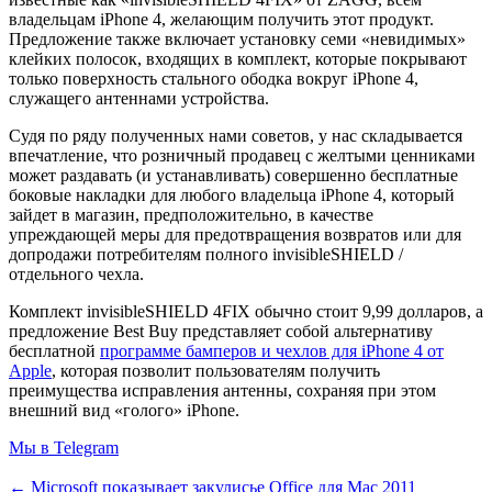
владельцам iPhone 4, желающим получить этот продукт.
Предложение также включает установку семи «невидимых»
клейких полосок, входящих в комплект, которые покрывают
только поверхность стального ободка вокруг iPhone 4,
служащего антеннами устройства.
Судя по ряду полученных нами советов, у нас складывается
впечатление, что розничный продавец с желтыми ценниками
может раздавать (и устанавливать) совершенно бесплатные
боковые накладки для любого владельца iPhone 4, который
зайдет в магазин, предположительно, в качестве
упреждающей меры для предотвращения возвратов или для
допродажи потребителям полного invisibleSHIELD /
отдельного чехла.
Комплект invisibleSHIELD 4FIX обычно стоит 9,99 долларов, а
предложение Best Buy представляет собой альтернативу
бесплатной
программе бамперов и чехлов для iPhone 4 от
Apple
, которая позволит пользователям получить
преимущества исправления антенны, сохраняя при этом
внешний вид «голого» iPhone.
Мы в Telegram
← Microsoft показывает закулисье Office для Mac 2011