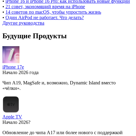
•
iPhone 16 и iPhone 16 Pro: как использовать новые функции
•
21 совет, экономящий время на iPhone
•
14 советов по macOS, чтобы упростить жизнь
•
Один AirPod не работает. Что делать?
Другие руководства
Будущие Продукты
iPhone 17e
Начало 2026 года
Чип A19, MagSafe и, возможно, Dynamic Island вместо
«чёлки».
Apple TV
Начало 2026?
Обновление до чипа A17 или более нового с поддержкой