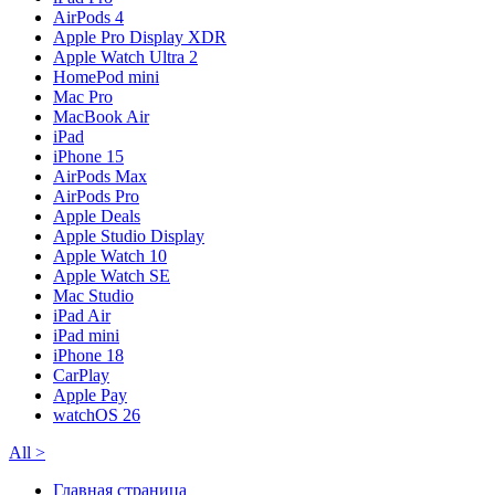
AirPods 4
Apple Pro Display XDR
Apple Watch Ultra 2
HomePod mini
Mac Pro
MacBook Air
iPad
iPhone 15
AirPods Max
AirPods Pro
Apple Deals
Apple Studio Display
Apple Watch 10
Apple Watch SE
Mac Studio
iPad Air
iPad mini
iPhone 18
CarPlay
Apple Pay
watchOS 26
All
>
Главная страница